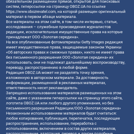
обязательном размещении прямой, открытой для поисковых
систем, гиперссылки на страницу OBOZ.UA по ссылке
https://www.obozrevatel.com
, на которой размещен оригинальный
материал в первом абзаце материала.
Все материалы на этом сайте, в том числе интервью, статьи,
исследования – служебные произведения журналистов
редакции, исключительные имущественные права на которые
принадлежат ООО «Золотая середина».
На все опубликованные фотоматериалы Getty Images редакция
имеет имущественные права, защищаемые законом Украины
«Об авторских правах и смежных правах», никто не имеет права
без письменного разрешения ООО «Золотая середина» их
использовать, они не подлежат дальнейшему воспроизводству,
переводу, распространению в любой форме.
Редакция OBOZ.UA может не разделять точку зрения,
изложенную в авторском материале. За достоверность
информации, размещенной в рекламных материалах,
ответственность несет рекламодатель.
Запрещено использование материалов размещенных на этом
сайте, даже с указанием гиперссылки на страницу этого сайта,
логотипа OBOZ.UA или любого другого упоминания, но без
письменного разрешения Редакции/ООО «Золотая середина»
Незаконным использованием материалов будет считаться:
любое копирование, публикация, перепечатка, последующее
распространение, использование, переработка с
использованием, включением в состав других материалов,
распространение, адаптация, перевод и другие подобные