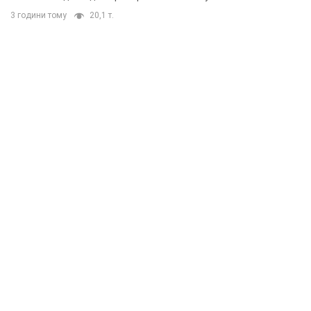
3 години тому
20,1 т.