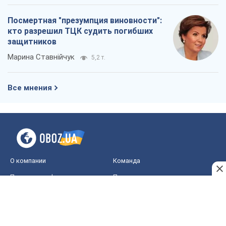
Посмертная "презумпция виновности":
кто разрешил ТЦК судить погибших
защитников
Марина Ставнійчук
5,2 т.
Все мнения
О компании
Команда
Правовая информация
Политика
конфиденциальности
Реклама на сайте
Документы
Редакционная политика
Журналисты OBOZ.UA на месте