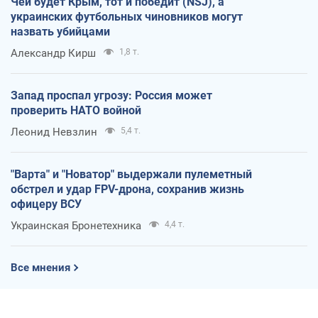
Чей будет Крым, тот и победит (NSJ), а
украинских футбольных чиновников могут
назвать убийцами
Александр Кирш
1,8 т.
Запад проспал угрозу: Россия может
проверить НАТО войной
Леонид Невзлин
5,4 т.
"Варта" и "Новатор" выдержали пулеметный
обстрел и удар FPV-дрона, сохранив жизнь
офицеру ВСУ
Украинская Бронетехника
4,4 т.
Все мнения