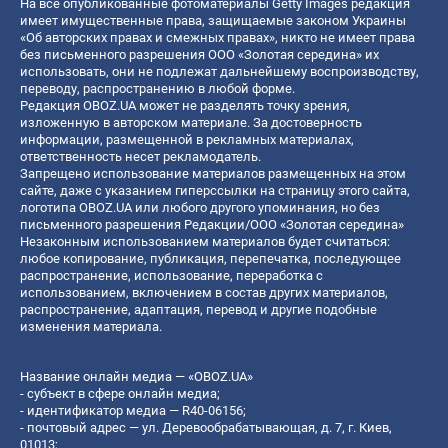
На все опубликованные фотоматериалы Getty Images редакция
имеет имущественные права, защищаемые законом Украины
«Об авторских правах и смежных правах», никто не имеет права
без письменного разрешения ООО «Золотая середина» их
использовать, они не подлежат дальнейшему воспроизводству,
переводу, распространению в любой форме.
Редакция OBOZ.UA может не разделять точку зрения,
изложенную в авторском материале. За достоверность
информации, размещенной в рекламных материалах,
ответственность несет рекламодатель.
Запрещено использование материалов размещенных на этом
сайте, даже с указанием гиперссылки на страницу этого сайта,
логотипа OBOZ.UA или любого другого упоминания, но без
письменного разрешения Редакции/ООО «Золотая середина»
Незаконным использованием материалов будет считаться:
любое копирование, публикация, перепечатка, последующее
распространение, использование, переработка с
использованием, включением в состав других материалов,
распространение, адаптация, перевод и другие подобные
изменения материала.
Название онлайн медиа — «OBOZ.UA»
- субъект в сфере онлайн медиа;
- идентификатор медиа — R40-06156;
- почтовый адрес — ул. Деревообрабатывающая, д. 7, г. Киев,
01013;