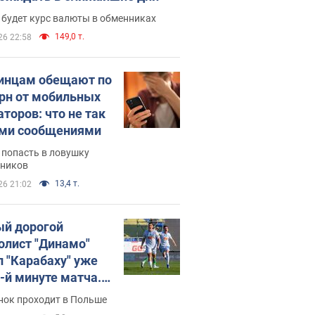
 будет курс валюты в обменниках
149,0 т.
26 22:58
инцам обещают по
грн от мобильных
аторов: что не так
ими сообщениями
 попасть в ловушку
ников
13,4 т.
26 21:02
й дорогой
олист "Динамо"
л "Карабаху" уже
0-й минуте матча.
о
нок проходит в Польше