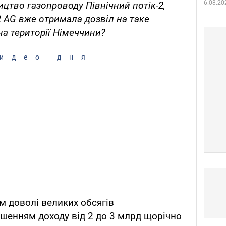
6.08.20
ицтво газопроводу Північний потік-2,
2 AG вже отримала дозвіл на таке
на території Німеччини?
идео дня
м доволі великих обсягів
ншенням доходу від 2 до 3 млрд щорічно