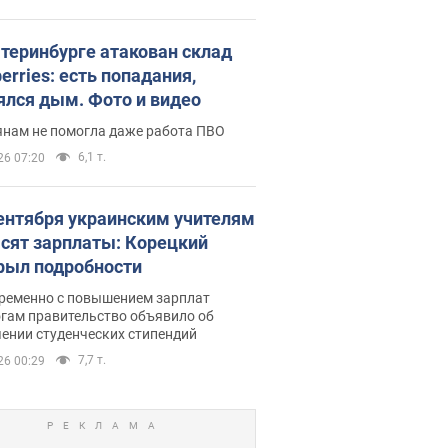
атеринбурге атакован склад
erries: есть попадания,
ялся дым. Фото и видео
янам не помогла даже работа ПВО
6,1 т.
26 07:20
сентября украинским учителям
сят зарплаты: Корецкий
рыл подробности
ременно с повышением зарплат
огам правительство объявило об
ении студенческих стипендий
7,7 т.
26 00:29