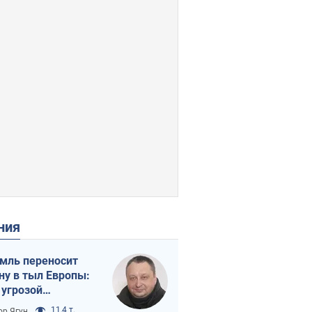
ения
мль переносит
ну в тыл Европы:
 угрозой
тическая
11,4 т.
ор Ягун