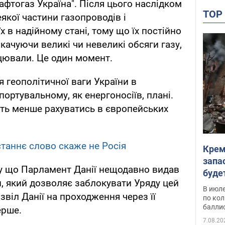
афтогаз Україна". Після цього наслідком
TO
якої частини газопроводів і
 в надійному стані, тому що їх постійно
качуючи великі чи невеликі обсяги газу,
цювали. Це один момент.
 геополітичної ваги України в
портувальному, як енергоносіїв, плані.
уть менше рахуватись в європейських
таннє слово скаже не Росія
Крем
запа
ому що Парламент Данії нещодавно видав
буде
н, який дозволяє заблокувати Уряду цей
В июле
звіл Данії на проходження через її
по ко
балли
ерше.
7.08.20