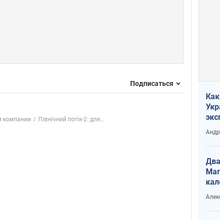
Подписаться
Как
Укр
экс
и компании
Північний потік-2: для...
неф
Андр
Два
Маг
кал
Алек