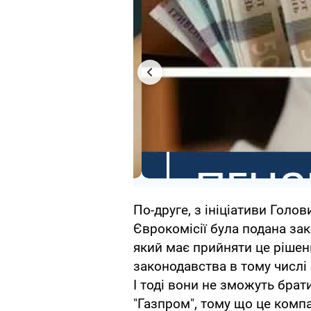
По-друге, з ініціативи Голов
Єврокомісії була подана за
який має прийняти це ріше
законодавства в тому числі і
І тоді вони не зможуть брат
"Газпром", тому що це компа