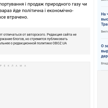
лог
спортування і продаж природного газу чи
 зараз йде політична і економічно-
На 
все втрачено.
выс
Тра
Викт
 отличаться от авторского. Редакция сайта не
ержание блогов, но стремится публиковать
альнее о редакционной политике OBOZ.UA
О з
выр
дер
что
Влад
Тер