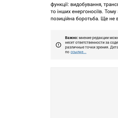
функції: видобування, тран
то інших енергоносіїв. Тому
позиційна боротьба. Ще не 
Важно:
мнение редакции может
несет ответственности за сод
различные точки зрения. Дет
по
ссылке...