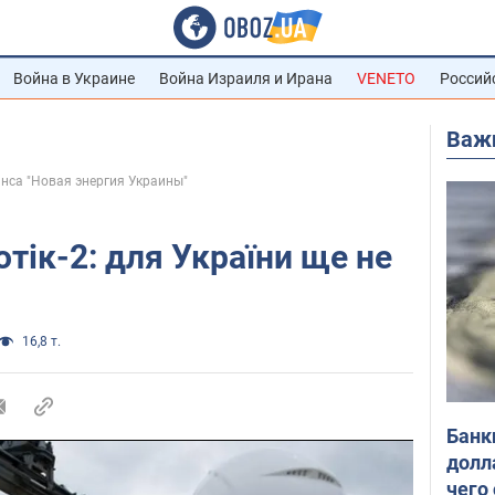
Война в Украине
Война Израиля и Ирана
VENETO
Россий
Важ
нса "Новая энергия Украины"
отік-2: для України ще не
16,8 т.
Банк
долл
чего