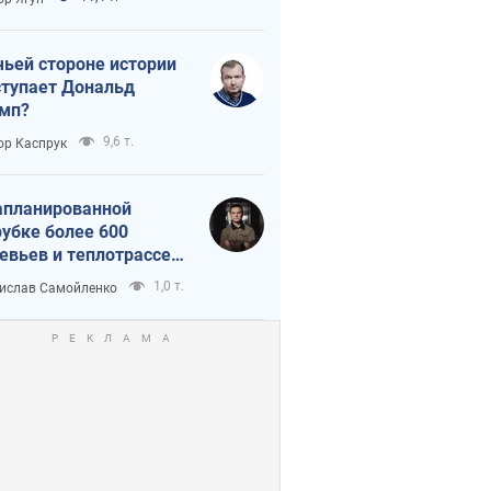
истика
чьей стороне истории
тупает Дональд
мп?
9,6 т.
ор Каспрук
апланированной
убке более 600
евьев и теплотрассе:
 происходит на
1,0 т.
ислав Самойленко
емках в Киеве