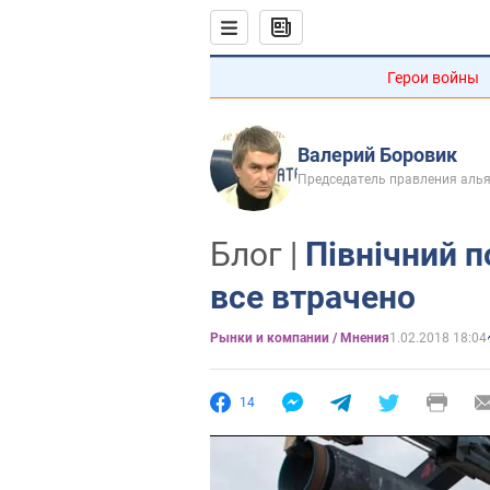
Герои войны
Валерий Боровик
Председатель правления алья
Блог |
Північний п
все втрачено
Рынки и компании / Мнения
1.02.2018 18:04
14