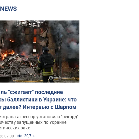
P NEWS
ль "сжигает" последние
сы баллистики в Украине: что
т далее? Интервью с Шарпом
 страна-агрессор установила "рекорд"
личеству запущенных по Украине
стических ракет
20,7 т.
26 07:00