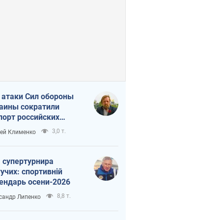
 атаки Сил обороны
аины сократили
порт российских
тепродуктов
3,0 т.
ей Клименко
 супертурнира
учих: спортивній
ендарь осени-2026
8,8 т.
сандр Липенко