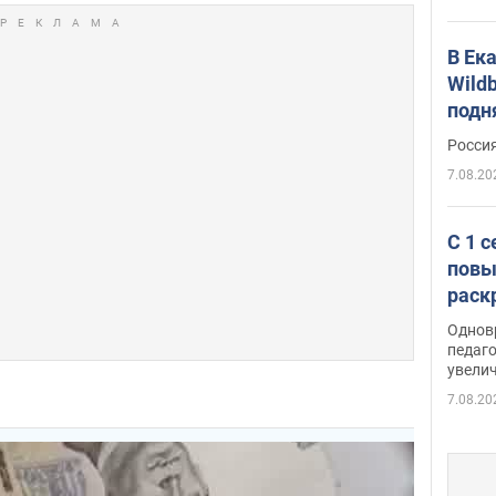
В Ек
Wildb
подн
Росси
7.08.20
С 1 
повы
раск
Однов
педаг
увелич
7.08.20