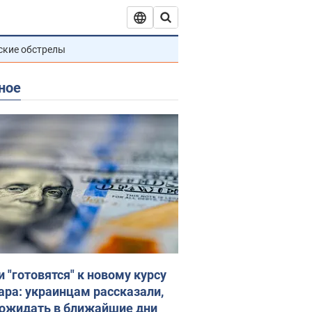
ские обстрелы
ное
и "готовятся" к новому курсу
ара: украинцам рассказали,
 ожидать в ближайшие дни