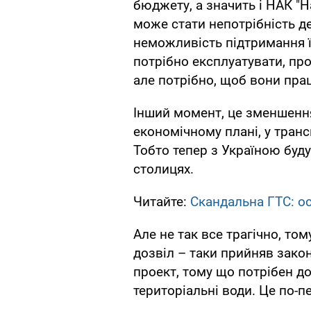
бюджету, а значить і НАК "Н
може стати непотрібність де
неможливість підтримання їх
потрібно експлуатувати, про
але потрібно, щоб вони пра
Інший момент, це зменшення
економічному плані, у транс
Тобто тепер з Україною буд
столицях.
Читайте:
Скандальна ГТС: ос
Але не так все трагічно, т
дозвіл – таки прийняв зако
проект, тому що потрібен до
територіальні води. Це по-п