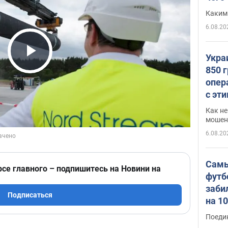
Каким
6.08.20
Укра
Play Video
850 
опер
с эт
Как не
мошен
6.08.20
Самы
рсе главного – подпишитесь на Новини на
футб
заби
Подписаться
на 1
Виде
Поеди