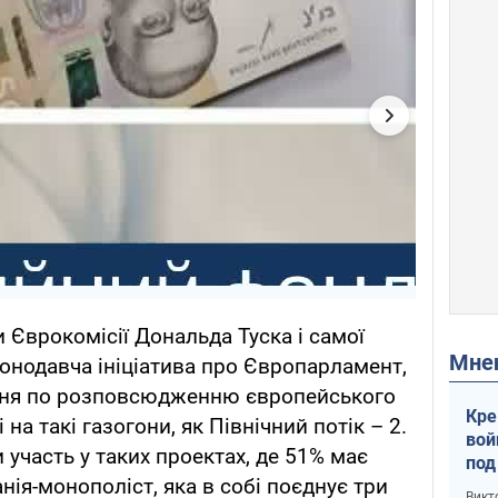
и Єврокомісії Дональда Туска і самої
Мн
конодавча ініціатива про Європарламент,
ння по розповсюдженню європейського
Кре
 на такі газогони, як Північний потік – 2.
вой
и участь у таких проектах, де 51% має
под
нія-монополіст, яка в собі поєднує три
кри
Викт