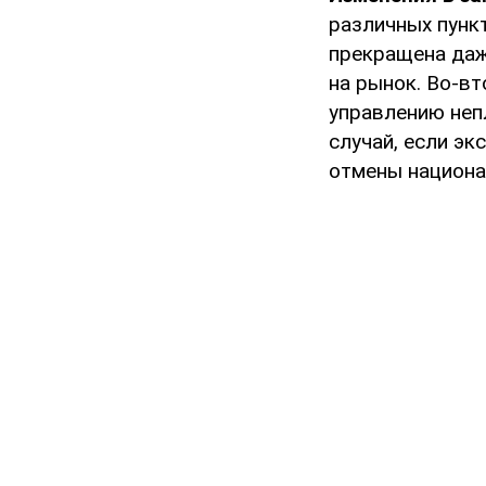
различных пунк
прекращена даж
на рынок. Во-в
управлению неп
случай, если э
отмены национа