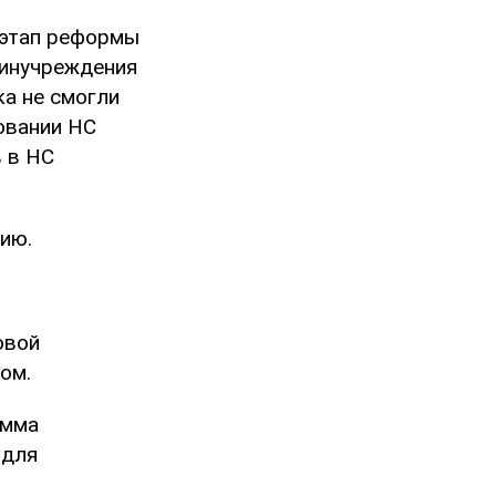
 этап реформы
финучреждения
ка не смогли
совании НС
в в НС
ию.
овой
ом.
амма
 для