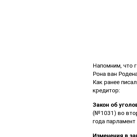
Напомним, что 
Рона ван Родена
Как ранее писа
кредитор:
Закон об уголо
(№1031) во вто
года парламент 
Изменения в за