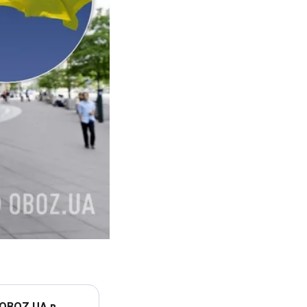
 OBOZ.UA в