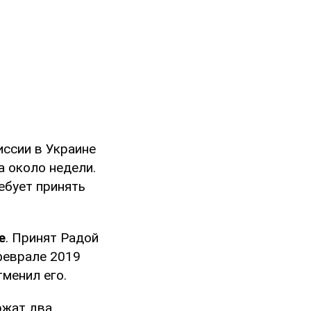
ссии в Украине
а около недели.
ебует принять
е
. Принят Радой
феврале 2019
тменил его.
ржат два