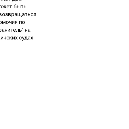
может быть
 возвращаться
омочия по
анитель" на
инских судах