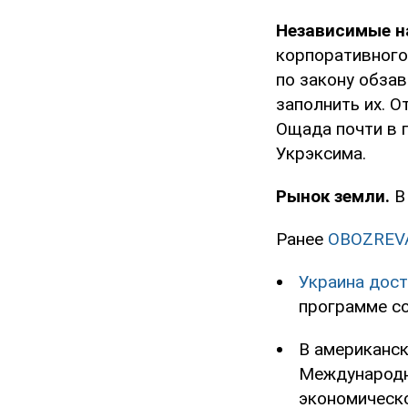
Независимые н
корпоративного
по закону обзав
заполнить их. О
Ощада почти в 
Укрэксима.
Рынок земли.
В 
Ранее
OBOZREV
Украина дост
программе с
В американс
Международн
экономическо