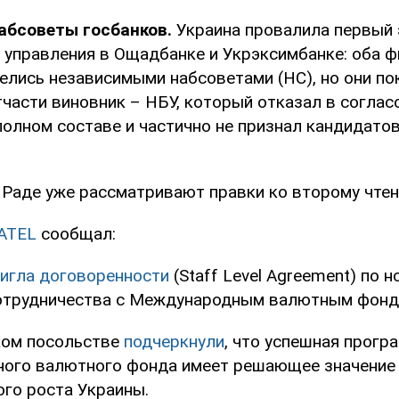
абсоветы госбанков.
Украина провалила первый
 управления в Ощадбанке и Укрэксимбанке: оба 
елись независимыми набсоветами (НС), но они по
тчасти виновник – НБУ, который отказал в согла
полном составе и частично не признал кандидато
Раде уже рассматривают правки ко второму чтен
ATEL
сообщал:
игла договоренности
(Staff Level Agreement) по н
отрудничества с Международным валютным фонд
ком посольстве
подчеркнули
, что успешная прогр
ого валютного фонда имеет решающее значение
го роста Украины.