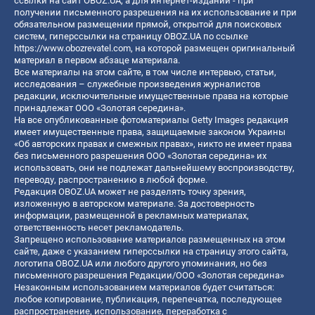
ссылки на сайт OBOZ.UA, а для интернет-изданий - при
получении письменного разрешения на их использование и при
обязательном размещении прямой, открытой для поисковых
систем, гиперссылки на страницу OBOZ.UA по ссылке
https://www.obozrevatel.com
, на которой размещен оригинальный
материал в первом абзаце материала.
Все материалы на этом сайте, в том числе интервью, статьи,
исследования – служебные произведения журналистов
редакции, исключительные имущественные права на которые
принадлежат ООО «Золотая середина».
На все опубликованные фотоматериалы Getty Images редакция
имеет имущественные права, защищаемые законом Украины
«Об авторских правах и смежных правах», никто не имеет права
без письменного разрешения ООО «Золотая середина» их
использовать, они не подлежат дальнейшему воспроизводству,
переводу, распространению в любой форме.
Редакция OBOZ.UA может не разделять точку зрения,
изложенную в авторском материале. За достоверность
информации, размещенной в рекламных материалах,
ответственность несет рекламодатель.
Запрещено использование материалов размещенных на этом
сайте, даже с указанием гиперссылки на страницу этого сайта,
логотипа OBOZ.UA или любого другого упоминания, но без
письменного разрешения Редакции/ООО «Золотая середина»
Незаконным использованием материалов будет считаться:
любое копирование, публикация, перепечатка, последующее
распространение, использование, переработка с