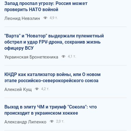
Запад проспал угрозу: Россия может
проверить НАТО войной
Леонид Невзлин
4,9 т.
"Варта" и "Новатор" выдержали пулеметный
обстрел и удар FPV-дрона, сохранив жизнь
офицеру ВСУ
Украинская Бронетехника
4,1 т.
КНДР как катализатор войны, или О новом
этапе российско-северокорейского союза
Алексей Кущ
4,2 т.
Выход в элиту ЧМ и триумф "Сокола": что
происходит в украинском хоккее
Александр Липенко
2,0 т.