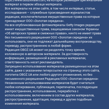
https://www.obozrevatel.com
, на которой размещен оригинальный
материал в первом абзаце материала.
Все материалы на этом сайте, в том числе интервью, статьи,
исследования – служебные произведения журналистов
редакции, исключительные имущественные права на которые
принадлежат ООО «Золотая середина».
На все опубликованные фотоматериалы Getty Images редакция
имеет имущественные права, защищаемые законом Украины
«Об авторских правах и смежных правах», никто не имеет права
без письменного разрешения ООО «Золотая середина» их
использовать, они не подлежат дальнейшему воспроизводству,
переводу, распространению в любой форме.
Редакция OBOZ.UA может не разделять точку зрения,
изложенную в авторском материале. За достоверность
информации, размещенной в рекламных материалах,
ответственность несет рекламодатель.
Запрещено использование материалов размещенных на этом
сайте, даже с указанием гиперссылки на страницу этого сайта,
логотипа OBOZ.UA или любого другого упоминания, но без
письменного разрешения Редакции/ООО «Золотая середина»
Незаконным использованием материалов будет считаться:
любое копирование, публикация, перепечатка, последующее
распространение, использование, переработка с
использованием, включением в состав других материалов,
распространение, адаптация, перевод и другие подобные
изменения материала.