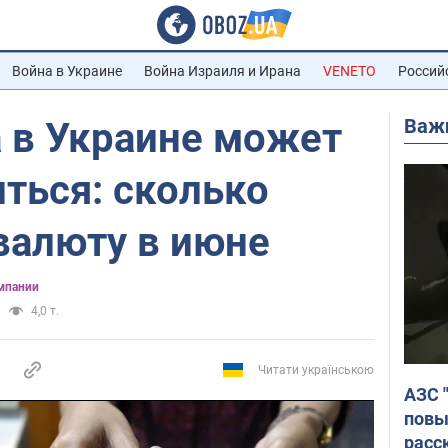
Война в Украине
Война Израиля и Ирана
VENETO
Россий
Важ
а в Украине может
ться: сколько
валюту в июне
мпании
4,0 т.
Читати українською
АЗС 
повы
расс