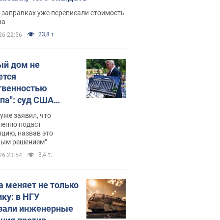
 заправках уже переписали стоимость
ва
23,8 т.
26 22:56
ый дом не
ется
твенностью
па": суд США
становил
уже заявил, что
ительство
ленно подаст
цию, назвав это
ного зала
ным решением"
мостью 400 млн
3,4 т.
26 23:54
аров
а меняет не только
ику: в НГУ
зали инженерные