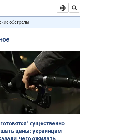
ские обстрелы
ное
"готовятся" существенно
шать цены: украинцам
казали, чего ожидать