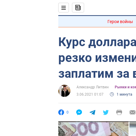
Герои войны
Курс доллар
резко измени
заплатим за 
Александр Литвин
Рынки и ко
3.06.2021 01:07
1 минута
0