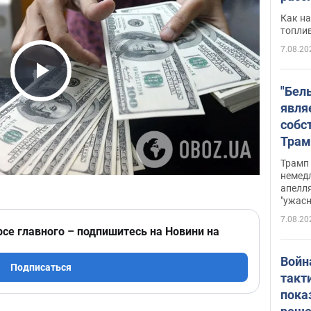
Как на
топли
7.08.20
Play Video
"Бел
явля
собс
Трам
прио
Трамп 
стро
немед
апелля
баль
"ужас
стои
7.08.20
долл
рсе главного – подпишитесь на Новини на
Войн
Подписаться
такт
пока