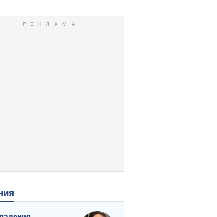
ения
падение