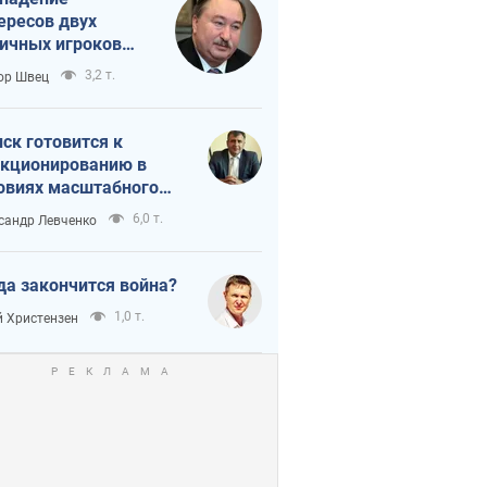
ересов двух
ичных игроков
 тайный план
3,2 т.
ор Швец
мпа и Путина?
ск готовится к
кционированию в
овиях масштабного
нного кризиса
6,0 т.
сандр Левченко
да закончится война?
1,0 т.
 Христензен