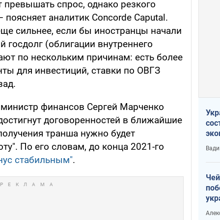
 превышать спрос, однако резкого
– поясняет аналитик Concorde Caputal.
еще сильнее, если бы иностранцы начали
й госдолг (облигации внутреннего
лают по нескольким причинам: есть более
ты для инвестиций, ставки по ОВГЗ
зад.
, министр финансов Сергей Марченко
Укр
 достигнут договоренностей в ближайшие
сос
 получения транша нужно будет
эко
Ест
". По его словам, до конца 2021-го
Вади
тун
инус стабильным"
.
Чей
поб
укр
чин
Алек
наз