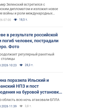
рвью с Безсмертным
ир Зеленский встретился с
нским дипломатом и изложил новое
ие войны и роли международных
ров в борьбе с Россией
18,5 т.
26 07:00
еве в результате российской
и погиб человек, пострадали
еро. Фото
продолжает регулярный ракетный
р столицы
28,3 т.
8.2026 10:23
ина поразила Ильский и
анский НПЗ и пост
юдения на буровой установке
аш": Генштаб раскрыл детали.
ю область всю ночь атаковали БПЛА
 и видео
3,8 т.
8.2026 11:39