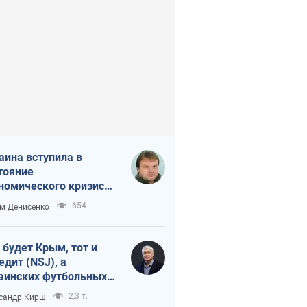
аина вступила в
тояние
номического кризиса.
ь ли свет в конце
654
м Денисенко
неля?
 будет Крым, тот и
едит (NSJ), а
аинских футбольных
овников могут
2,3 т.
сандр Кирш
вать убийцами