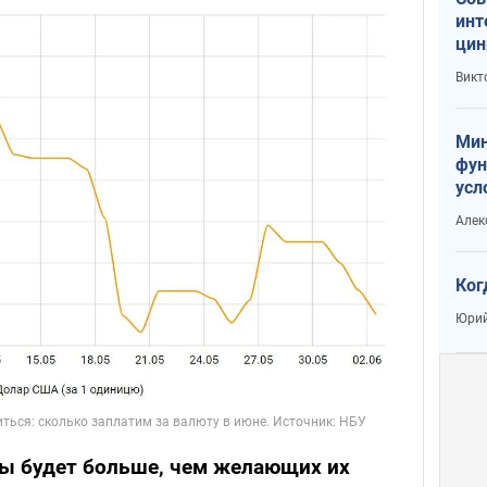
инт
цин
или
Викт
Тра
Мин
фун
усл
вое
Алек
Ког
Юрий
ы будет больше, чем желающих их