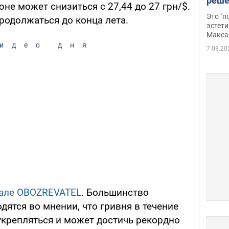
реше
юне может снизиться с 27,44 до 27 грн/$.
росс
Это "
родолжаться до конца лета.
дрон
эстети
Макса
идео дня
7.08.20
але OBOZREVATEL
. Большинство
ятся во мнении, что гривня в течение
укрепляться и может достичь рекордно