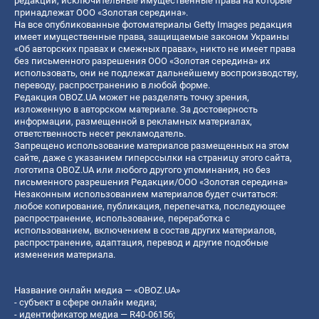
редакции, исключительные имущественные права на которые
принадлежат ООО «Золотая середина».
На все опубликованные фотоматериалы Getty Images редакция
имеет имущественные права, защищаемые законом Украины
«Об авторских правах и смежных правах», никто не имеет права
без письменного разрешения ООО «Золотая середина» их
использовать, они не подлежат дальнейшему воспроизводству,
переводу, распространению в любой форме.
Редакция OBOZ.UA может не разделять точку зрения,
изложенную в авторском материале. За достоверность
информации, размещенной в рекламных материалах,
ответственность несет рекламодатель.
Запрещено использование материалов размещенных на этом
сайте, даже с указанием гиперссылки на страницу этого сайта,
логотипа OBOZ.UA или любого другого упоминания, но без
письменного разрешения Редакции/ООО «Золотая середина»
Незаконным использованием материалов будет считаться:
любое копирование, публикация, перепечатка, последующее
распространение, использование, переработка с
использованием, включением в состав других материалов,
распространение, адаптация, перевод и другие подобные
изменения материала.
Название онлайн медиа — «OBOZ.UA»
- субъект в сфере онлайн медиа;
- идентификатор медиа — R40-06156;