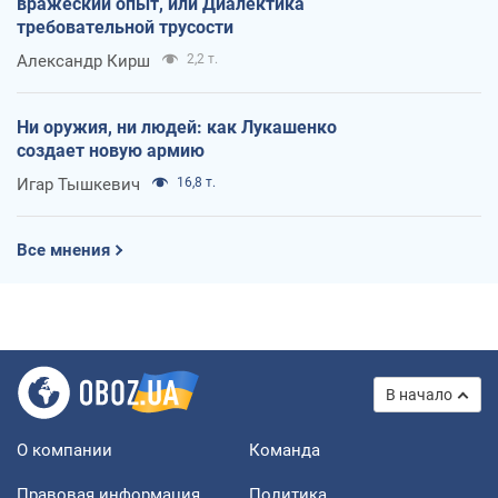
вражеский опыт, или Диалектика
требовательной трусости
Александр Кирш
2,2 т.
Ни оружия, ни людей: как Лукашенко
создает новую армию
Игар Тышкевич
16,8 т.
Все мнения
В начало
О компании
Команда
Правовая информация
Политика