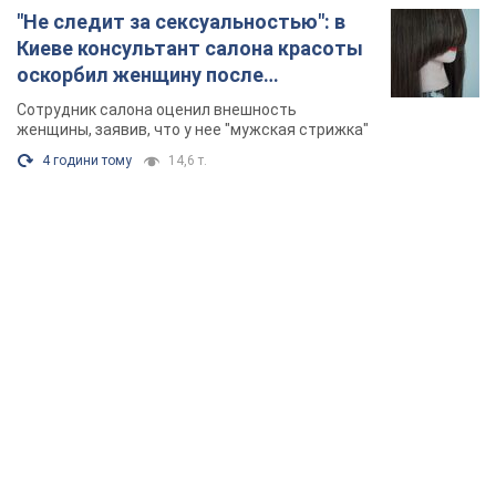
"Не следит за сексуальностью": в
Киеве консультант салона красоты
оскорбил женщину после
химиотерапии, разгорелся скандал.
Сотрудник салона оценил внешность
Фото
женщины, заявив, что у нее "мужская стрижка"
4 години тому
14,6 т.