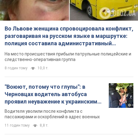
Во Львове женщина спровоцировала конфликт,
разговаривая на русском языке в маршрутке:
полиция составила административный
протокол. Видео
На место происшествия прибыли патрульные полицейские и
следственно-оперативная группа
8 годин тому
10,0 т.
"Воюют, потому что глупы": в
Черновцах водитель автобуса
проявил неуважение к украинским
военным и поплатился за это.
Водителя уволили после конфликта с
Видео
пассажирами и оскорблений в адрес военных
11 годин тому
8,8 т.