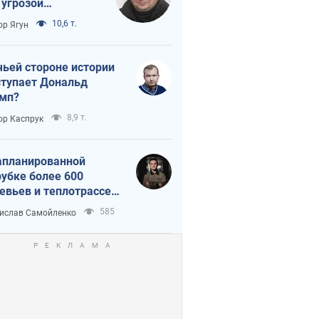
 угрозой
тическая
10,6 т.
ор Ягун
истика
чьей стороне истории
тупает Дональд
мп?
8,9 т.
ор Каспрук
апланированной
убке более 600
евьев и теплотрассе:
 происходит на
585
ислав Самойленко
емках в Киеве