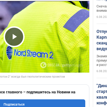
"агр
Сначал
внима
6.08.20
Отпу
Карп
скан
Play Video
вед
несп
Знаме
захе
пряму
и расс
6.08.20
"Дин
стар
рсе главного – подпишитесь на Новини на
квал
конф
Подписаться