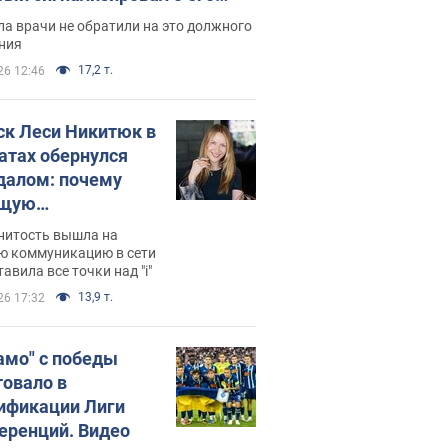
ессивном" раке
а врачи не обратили на это должного
ния
17,2 т.
26 12:46
ск Леси Никитюк в
атах обернулся
далом: почему
ущую
раведливо
нитость вышла на
йтили
ю коммуникацию в сети
тавила все точки над "i"
13,9 т.
26 17:32
амо" с победы
товало в
ификации Лиги
еренций. Видео