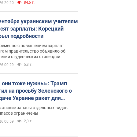
84,6 т.
26 20:20
сентября украинским учителям
сят зарплаты: Корецкий
рыл подробности
ременно с повышением зарплат
огам правительство объявило об
ении студенческих стипендий
5,3 т.
26 00:29
 они тоже нужны»: Трамп
тил на просьбу Зеленского о
даче Украине ракет для
ot
канские запасы отдельных видов
ипасов ограничены
2,0 т.
26 00:59