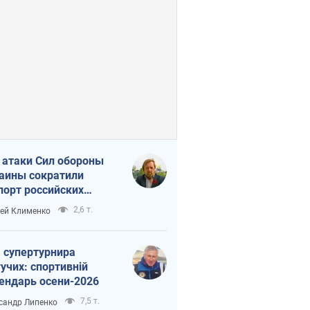
 атаки Сил обороны
аины сократили
порт российских
тепродуктов
2,6 т.
ей Клименко
 супертурнира
учих: спортивній
ендарь осени-2026
7,5 т.
сандр Липенко