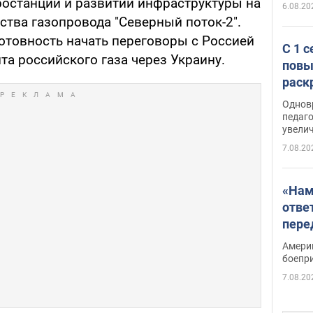
ростанций и развитии инфраструктуры на
6.08.20
ства газопровода "Северный поток-2".
отовность начать переговоры с Россией
С 1 
та российского газа через Украину.
повы
раск
Однов
педаг
увелич
7.08.20
«Нам
отве
пере
Patri
Амери
боепр
7.08.20