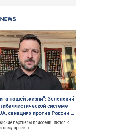
P NEWS
ита нашей жизни": Зеленский
нтибаллистической системе
JA, санкциях против России и
ержке аграриев. Видео
ейские партнеры присоединяются к
стному проекту