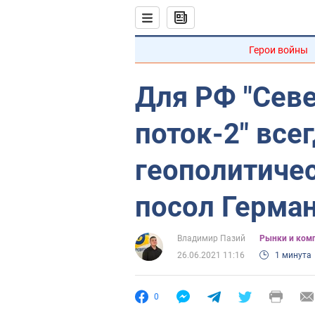
Герои войны
Для РФ "Сев
поток-2" все
геополитиче
посол Герма
Владимир Пазий
Рынки и ком
26.06.2021 11:16
1 минута
0