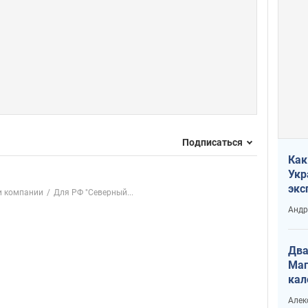
Подписаться
Как
Укр
экс
и компании
Для РФ "Северный...
неф
Андр
Два
Маг
кал
Алек