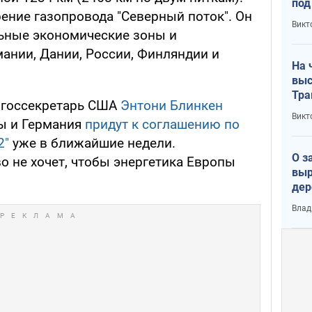
под
ение газопровода "Северный поток". Он
кри
Викт
лог
ьные экономические зоны и
ании, Дании, России, Финляндии и
На 
выс
Тра
, госсекретарь США
Энтони Блинкен
Викт
ы и Германия
придут к соглашению по
2"
уже в ближайшие недели.
О з
о не хочет, чтобы энергетика Европы
выр
дер
что
Влад
Тер