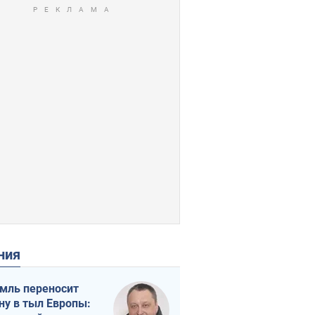
ения
мль переносит
ну в тыл Европы: