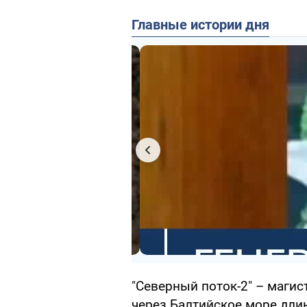
Главные истории дня
"Северный поток-2" – маги
через Балтийское море длин