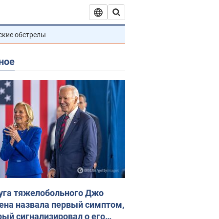
ские обстрелы
ное
уга тяжелобольного Джо
ена назвала первый симптом,
рый сигнализировал о его