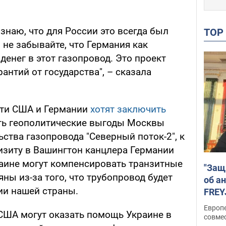
Я знаю, что для России это всегда был
TO
 не забывайте, что Германия как
денег в этот газопровод. Это проект
антий от государства", – сказала
сти США и Германии
хотят заключить
ть геополитические выгоды Москвы
ства газопровода "Северный поток-2", к
визиту в Вашингтон канцлера Германии
аине могут компенсировать транзитные
"Защ
яны из-за того, что трубопровод будет
об а
ии нашей страны.
FREY
подд
Европ
США могут оказать помощь Украине в
совме