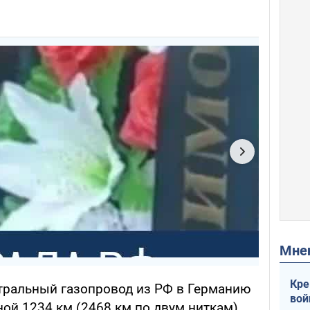
Мн
Кре
стральный газопровод из РФ в Германию
вой
ой 1234 км (2468 км по двум ниткам).