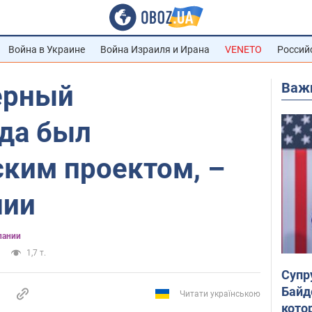
Война в Украине
Война Израиля и Ирана
VENETO
Россий
Важ
ерный
гда был
ским проектом, –
нии
пании
1,7 т.
Супр
Байд
Читати українською
кото