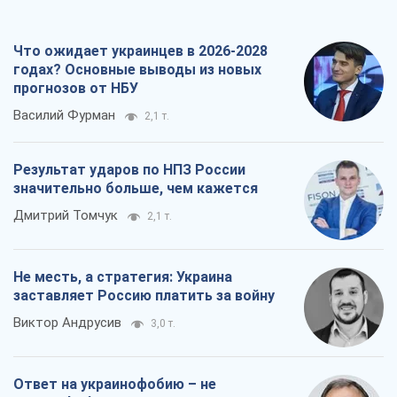
значительно больше, чем кажется
Дмитрий Томчук
2,1 т.
Не месть, а стратегия: Украина
заставляет Россию платить за войну
Виктор Андрусив
3,0 т.
Ответ на украинофобию – не
полонофобия, а сильное украинское
государство
Николай Княжицкий
2,3 т.
Все мнения