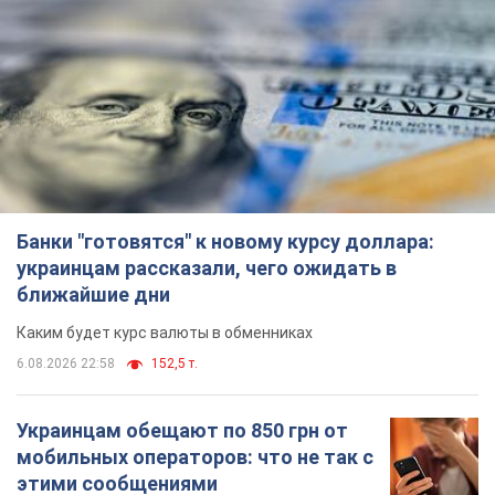
Банки "готовятся" к новому курсу доллара:
украинцам рассказали, чего ожидать в
ближайшие дни
Каким будет курс валюты в обменниках
6.08.2026 22:58
152,5 т.
Украинцам обещают по 850 грн от
мобильных операторов: что не так с
этими сообщениями
Как не попасть в ловушку мошенников
6.08.2026 21:02
17,1 т.
Самый дорогой футболист
"Динамо" забил "Карабаху" уже на
10-й минуте матча. Видео
Поединок проходит в Польше