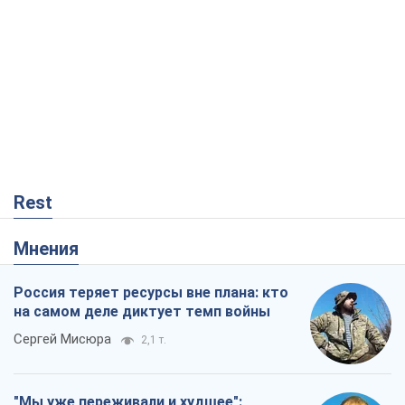
Rest
Мнения
Россия теряет ресурсы вне плана: кто
на самом деле диктует темп войны
Сергей Мисюра
2,1 т.
"Мы уже переживали и худшее":
Украине не стоит поддаваться
отчаянию из-за ракетного террора
Сергей Марченко, эксперт
4,7 т.
Выход в элиту ЧМ и триумф "Сокола":
что происходит в украинском хоккее
Александр Липенко
24