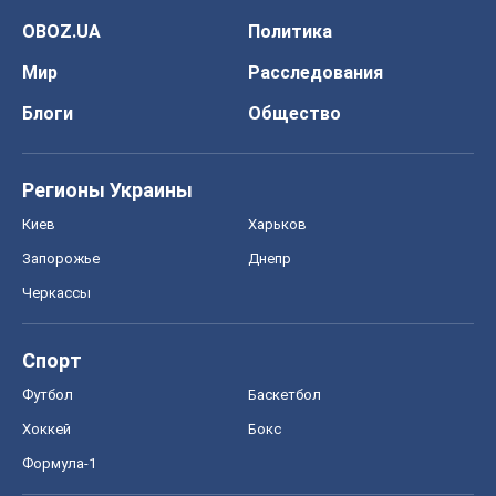
Киев
Харьков
Запорожье
Днепр
Черкассы
Спорт
Футбол
Баскетбол
Хоккей
Бокс
Формула-1
Моя школа
ГДЗ
Учебники
Онлайн уроки
ДПА
ЗНО
НМТ
СНГ решебники