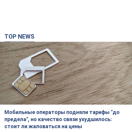
Мобильные операторы подняли тарифы "до
предела", но качество связи ухудшилось:
стоит ли жаловаться на цены
Почему цены на мобильную связь выросли в разы и как
улучшить качество интернета в телефоне
3 часа назад
24,9 т.
"Работаем над тем, чтобы получить
комплекты с ракетами для ПВО": Зеленский
заслушал доклад Драпатого и объявил о
новых мерах