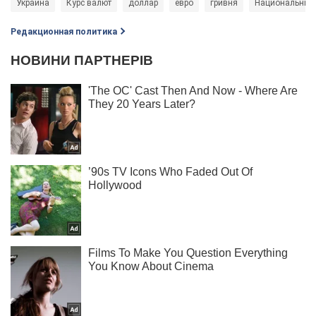
Украина
Курс валют
доллар
евро
гривня
Национальный 
Редакционная политика