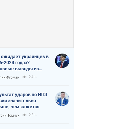
 ожидает украинцев в
6-2028 годах?
овные выводы из
ых прогнозов от НБУ
2,4 т.
лий Фурман
ультат ударов по НПЗ
сии значительно
ьше, чем кажется
2,2 т.
рий Томчук