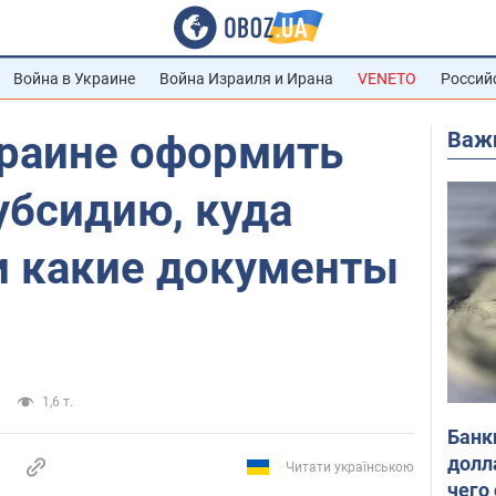
Война в Украине
Война Израиля и Ирана
VENETO
Россий
Важ
краине оформить
бсидию, куда
и какие документы
1,6 т.
Банк
долл
Читати українською
чего