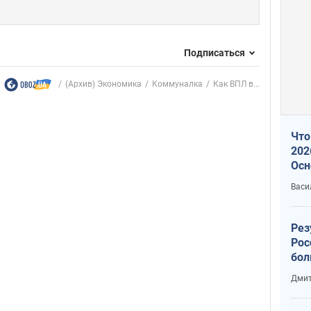
Подписаться
(Архив) Экономика
Коммуналка
Как ВПЛ в...
Что
202
Осн
нов
Васи
Рез
Рос
бол
Дмит