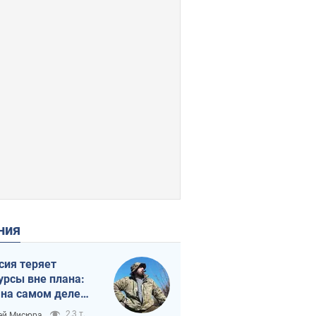
ения
сия теряет
урсы вне плана:
 на самом деле
тует темп войны
2,3 т.
ей Мисюра