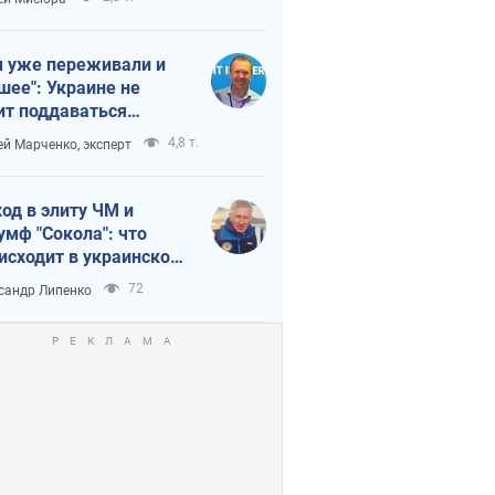
 уже переживали и
шее": Украине не
ит поддаваться
аянию из-за
4,8 т.
ей Марченко, эксперт
етного террора
од в элиту ЧМ и
умф "Сокола": что
исходит в украинском
кее
72
сандр Липенко