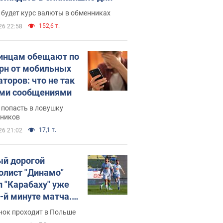
 будет курс валюты в обменниках
152,6 т.
26 22:58
инцам обещают по
грн от мобильных
аторов: что не так
ими сообщениями
 попасть в ловушку
ников
17,1 т.
26 21:02
й дорогой
олист "Динамо"
л "Карабаху" уже
0-й минуте матча.
о
нок проходит в Польше