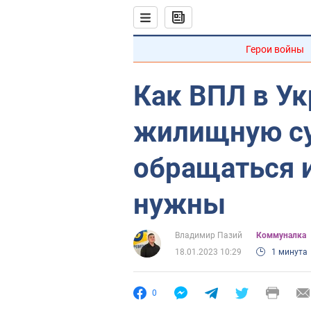
Герои войны
Как ВПЛ в У
жилищную су
обращаться 
нужны
Владимир Пазий
Коммуналка
18.01.2023 10:29
1 минута
0