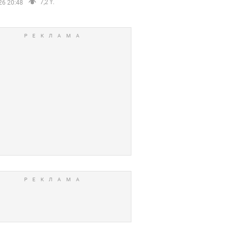
7,2 т.
26 20:48