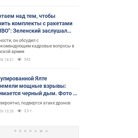
отаем над тем, чтобы
чить комплекты с ракетами
ПВО": Зеленский заслушал
ад Драпатого и объявил о
ности, он обсудил с
х мерах
окомандующим кадровые вопросы в
нской армии
543
26 14:51
купированной Ялте
ремели мощные взрывы:
имается черный дым. Фото и
о
 вероятно, подвергся атаке дронов
3,5 т.
26 13:26