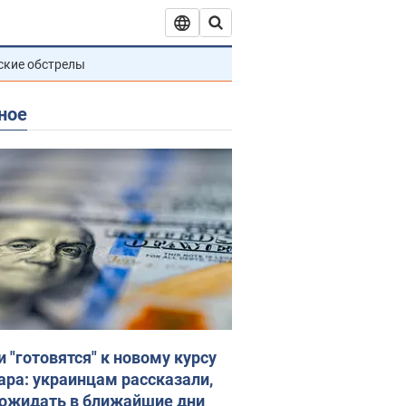
ские обстрелы
ное
и "готовятся" к новому курсу
ара: украинцам рассказали,
 ожидать в ближайшие дни