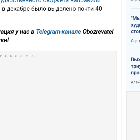
сударственного бюджета направили
и, в декабре было выделено почти 40
"Мы
худ
ация у нас в
Telegram-канале
Obozrevatel
сто
отч
йки!
Серг
рак
Вых
три
про
хок
Алек