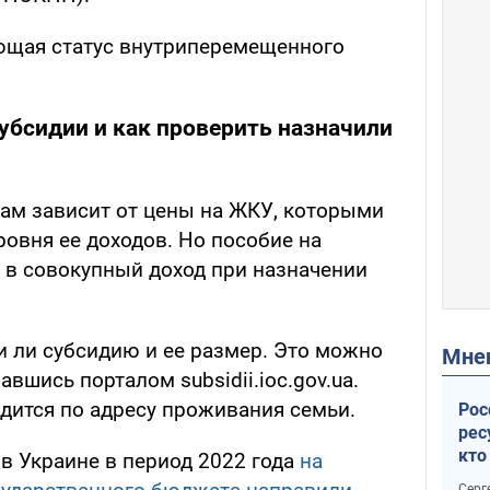
ющая статус внутриперемещенного
субсидии и как проверить назначили
ам зависит от цены на ЖКУ, которыми
уровня ее доходов. Но пособие на
 в совокупный доход при назначении
и ли субсидию и ее размер. Это можно
Мн
вшись порталом subsidii.ioc.gov.ua.
ится по адресу проживания семьи.
Рос
рес
кто
в Украине в период 2022 года
на
дик
Серг