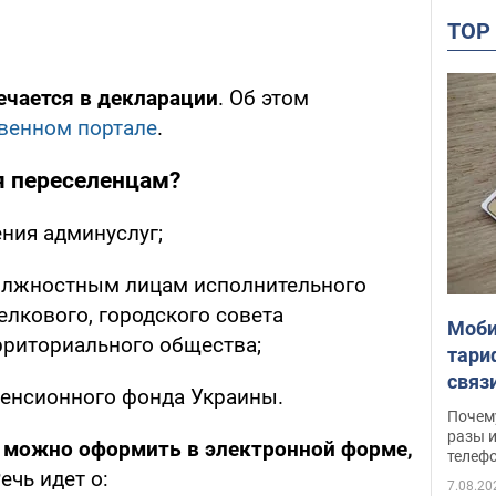
TO
ечается в декларации
. Об этом
венном портале
.
я переселенцам?
ния админуслуг;
олжностным лицам исполнительного
елкового, городского совета
Моби
рриториального общества;
тари
связ
Пенсионного фонда Украины.
жало
Почем
разы и
ю
можно оформить в электронной форме,
телеф
Речь идет о:
7.08.20