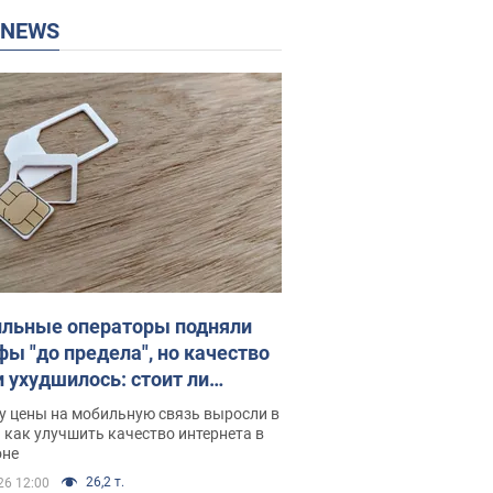
P NEWS
льные операторы подняли
фы "до предела", но качество
и ухудшилось: стоит ли
ваться на цены
у цены на мобильную связь выросли в
 как улучшить качество интернета в
оне
26,2 т.
26 12:00