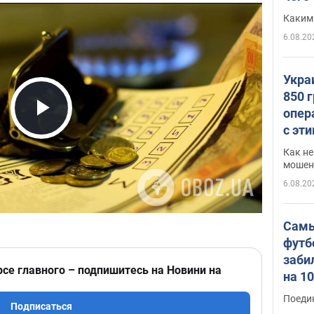
Каким
6.08.20
Укра
850 
опер
Play Video
с эт
Как не
мошен
6.08.20
Самы
футб
заби
рсе главного – подпишитесь на Новини на
на 1
Виде
Поеди
Подписаться