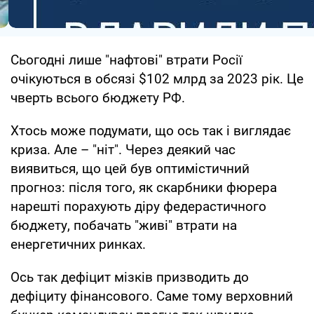
Сьогодні лише "нафтові" втрати Росії
очікуються в обсязі $102 млрд за 2023 рік. Це
чверть всього бюджету РФ.
Хтось може подумати, що ось так і виглядає
криза. Але – "ніт". Через деякий час
виявиться, що цей був оптимістичний
прогноз: після того, як скарбники фюрера
нарешті порахують діру федерастичного
бюджету, побачать "живі" втрати на
енергетичних ринках.
Ось так дефіцит мізків призводить до
дефіциту фінансового. Саме тому верховний