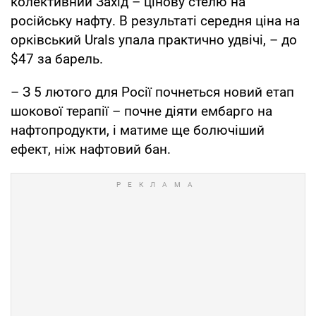
колективний Захід – цінову стелю на
російську нафту. В результаті середня ціна на
орківський Urals упала практично удвічі, – до
$47 за барель.
– З 5 лютого для Росії почнеться новий етап
шокової терапії – почне діяти ембарго на
нафтопродукти, і матиме ще болючіший
ефект, ніж нафтовий бан.