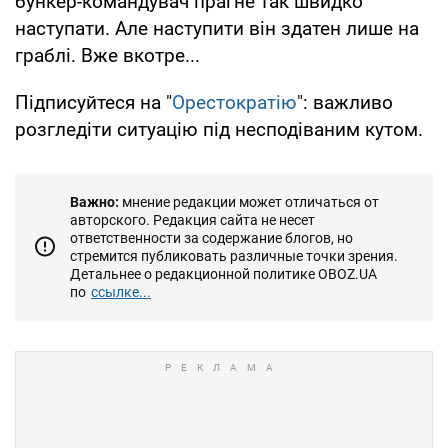
бункер-командувач прагне так швидко
наступати. Але наступити він здатен лише на
граблі. Вже вкотре...
Підписуйтеся на "
Орестократію
": важливо
розгледіти ситуацію під несподіваним кутом.
Важно:
мнение редакции может отличаться от
авторского. Редакция сайта не несет
ответственности за содержание блогов, но
стремится публиковать различные точки зрения.
Детальнее о редакционной политике OBOZ.UA
по
ссылке...