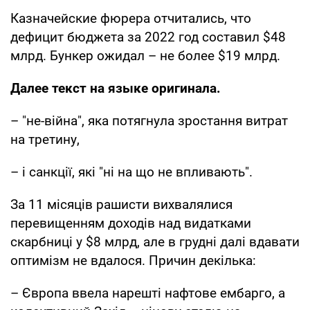
Казначейские фюрера отчитались, что
дефицит бюджета за 2022 год составил $48
млрд. Бункер ожидал – не более $19 млрд.
Далее текст на языке оригинала.
– "не-війна", яка потягнула зростання витрат
на третину,
– і санкції, які "ні на що не впливають".
За 11 місяців рашисти вихвалялися
перевищенням доходів над видатками
скарбниці у $8 млрд, але в грудні далі вдавати
оптимізм не вдалося. Причин декілька:
– Європа ввела нарешті нафтове ембарго, а