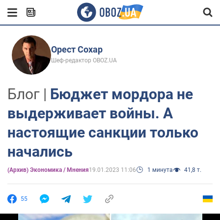
Орест Сохар
Шеф-редактор OBOZ.UA
Блог |
Бюджет мордора не
выдерживает войны. А
настоящие санкции только
начались
(Архив) Экономика / Мнения
19.01.2023 11:06
1 минута
41,8 т.
55