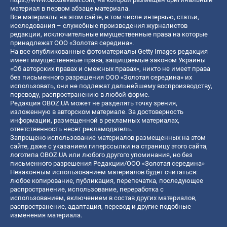
материал в первом абзаце материала.
Все материалы на этом сайте, в том числе интервью, статьи,
исследования – служебные произведения журналистов
редакции, исключительные имущественные права на которые
принадлежат ООО «Золотая середина».
На все опубликованные фотоматериалы Getty Images редакция
имеет имущественные права, защищаемые законом Украины
«Об авторских правах и смежных правах», никто не имеет права
без письменного разрешения ООО «Золотая середина» их
использовать, они не подлежат дальнейшему воспроизводству,
переводу, распространению в любой форме.
Редакция OBOZ.UA может не разделять точку зрения,
изложенную в авторском материале. За достоверность
информации, размещенной в рекламных материалах,
ответственность несет рекламодатель.
Запрещено использование материалов размещенных на этом
сайте, даже с указанием гиперссылки на страницу этого сайта,
логотипа OBOZ.UA или любого другого упоминания, но без
письменного разрешения Редакции/ООО «Золотая середина»
Незаконным использованием материалов будет считаться:
любое копирование, публикация, перепечатка, последующее
распространение, использование, переработка с
использованием, включением в состав других материалов,
распространение, адаптация, перевод и другие подобные
изменения материала.