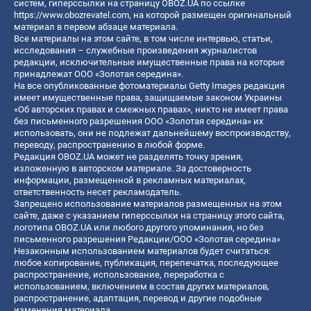
систем, гиперссылки на страницу OBOZ.UA по ссылке
https://www.obozrevatel.com
, на которой размещен оригинальный
материал в первом абзаце материала.
Все материалы на этом сайте, в том числе интервью, статьи,
исследования – служебные произведения журналистов
редакции, исключительные имущественные права на которые
принадлежат ООО «Золотая середина».
На все опубликованные фотоматериалы Getty Images редакция
имеет имущественные права, защищаемые законом Украины
«Об авторских правах и смежных правах», никто не имеет права
без письменного разрешения ООО «Золотая середина» их
использовать, они не подлежат дальнейшему воспроизводству,
переводу, распространению в любой форме.
Редакция OBOZ.UA может не разделять точку зрения,
изложенную в авторском материале. За достоверность
информации, размещенной в рекламных материалах,
ответственность несет рекламодатель.
Запрещено использование материалов размещенных на этом
сайте, даже с указанием гиперссылки на страницу этого сайта,
логотипа OBOZ.UA или любого другого упоминания, но без
письменного разрешения Редакции/ООО «Золотая середина»
Незаконным использованием материалов будет считаться:
любое копирование, публикация, перепечатка, последующее
распространение, использование, переработка с
использованием, включением в состав других материалов,
распространение, адаптация, перевод и другие подобные
изменения материала.