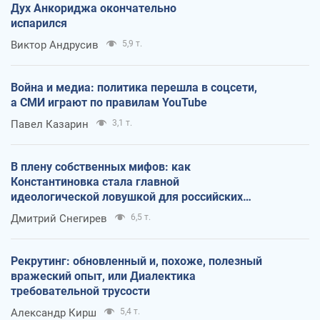
Дух Анкориджа окончательно
испарился
Виктор Андрусив
5,9 т.
Война и медиа: политика перешла в соцсети,
а СМИ играют по правилам YouTube
Павел Казарин
3,1 т.
В плену собственных мифов: как
Константиновка стала главной
идеологической ловушкой для российских
оккупантов
Дмитрий Снегирев
6,5 т.
Рекрутинг: обновленный и, похоже, полезный
вражеский опыт, или Диалектика
требовательной трусости
Александр Кирш
5,4 т.