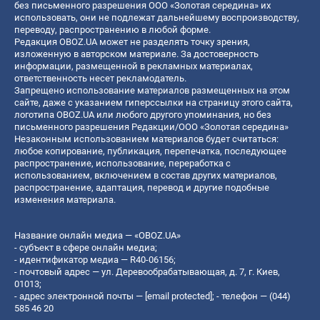
без письменного разрешения ООО «Золотая середина» их
использовать, они не подлежат дальнейшему воспроизводству,
переводу, распространению в любой форме.
Редакция OBOZ.UA может не разделять точку зрения,
изложенную в авторском материале. За достоверность
информации, размещенной в рекламных материалах,
ответственность несет рекламодатель.
Запрещено использование материалов размещенных на этом
сайте, даже с указанием гиперссылки на страницу этого сайта,
логотипа OBOZ.UA или любого другого упоминания, но без
письменного разрешения Редакции/ООО «Золотая середина»
Незаконным использованием материалов будет считаться:
любое копирование, публикация, перепечатка, последующее
распространение, использование, переработка с
использованием, включением в состав других материалов,
распространение, адаптация, перевод и другие подобные
изменения материала.
Название онлайн медиа — «OBOZ.UA»
- субъект в сфере онлайн медиа;
- идентификатор медиа — R40-06156;
- почтовый адрес — ул. Деревообрабатывающая, д. 7, г. Киев,
01013;
- адрес электронной почты —
[email protected]
; - телефон — (044)
585 46 20