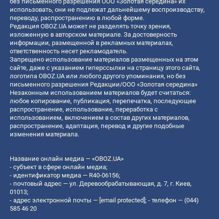
без письменного разрешения ООО «Золотая середина» их
использовать, они не подлежат дальнейшему воспроизводству,
переводу, распространению в любой форме.
Редакция OBOZ.UA может не разделять точку зрения,
изложенную в авторском материале. За достоверность
информации, размещенной в рекламных материалах,
ответственность несет рекламодатель.
Запрещено использование материалов размещенных на этом
сайте, даже с указанием гиперссылки на страницу этого сайта,
логотипа OBOZ.UA или любого другого упоминания, но без
письменного разрешения Редакции/ООО «Золотая середина»
Незаконным использованием материалов будет считаться:
любое копирование, публикация, перепечатка, последующее
распространение, использование, переработка с
использованием, включением в состав других материалов,
распространение, адаптация, перевод и другие подобные
изменения материала.
Название онлайн медиа — «OBOZ.UA»
- субъект в сфере онлайн медиа;
- идентификатор медиа — R40-06156;
- почтовый адрес — ул. Деревообрабатывающая, д. 7, г. Киев,
01013;
- адрес электронной почты —
[email protected]
; - телефон — (044)
585 46 20