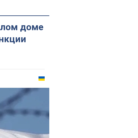
елом доме
анкции