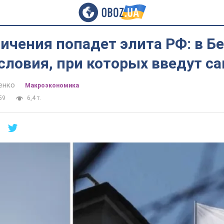
ичения попадет элита РФ: в Б
словия, при которых введут с
енко
Mакроэкономика
59
6,4 т.