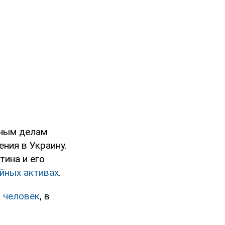
дным делам
ния в Украину.
тина и его
айных активах
.
 человек
, в