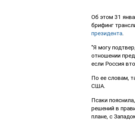
Об этом 31 янв
брифинг трансл
президента
.
"Я могу подтвер
отношении предс
если Россия вто
По ее словам, 
США.
Псаки пояснила
решений в прави
плане, с Западо