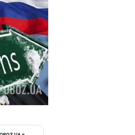
 OBOZ.UA в