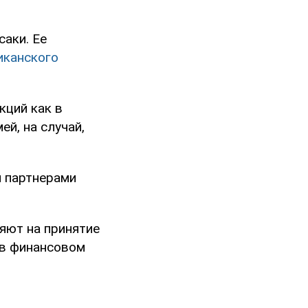
аки. Ее
иканского
кций как в
ей, на случай,
и партнерами
яют на принятие
 в финансовом