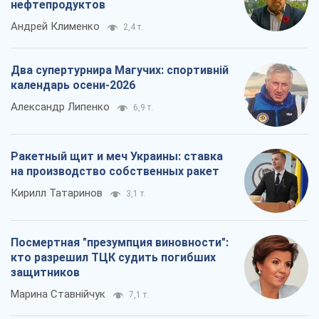
нефтепродуктов
Андрей Клименко
2,4 т.
Два супертурнира Магучих: спортивній
календарь осени-2026
Александр Липенко
6,9 т.
Ракетный щит и меч Украины: ставка
на производство собственных ракет
Кирилл Татаринов
3,1 т.
Посмертная "презумпция виновности":
кто разрешил ТЦК судить погибших
защитников
Марина Ставнійчук
7,1 т.