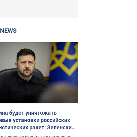
P NEWS
ина будет уничтожать
овые установки российских
истических ракет: Зеленский
ел заседание СНБО
государства заявил, что установки