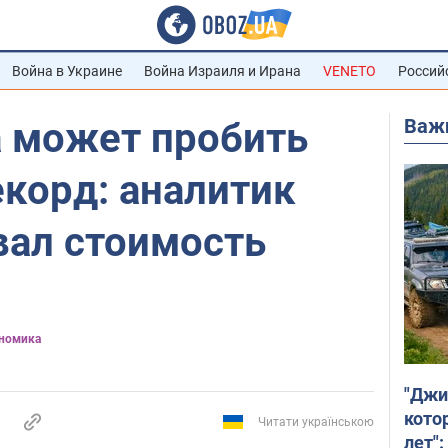
Война в Украине
Война Израиля и Ирана
VENETO
Россий
Важ
а может пробить
корд: аналитик
вал стоимость
номика
"Джи
кото
Читати українською
лет":