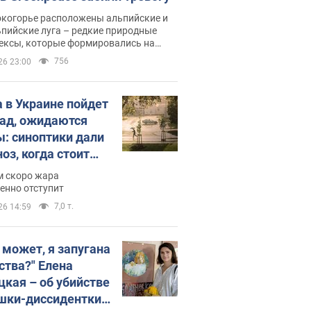
окогорье расположены альпийские и
пийские луга – редкие природные
ексы, которые формировались на
ении сотен лет
756
26 23:00
 в Украине пойдет
пад, ожидаются
ы: синоптики дали
оз, когда стоит
ать изменения
м скоро жара
ды
енно отступит
7,0 т.
26 14:59
, может, я запугана
ства?" Елена
цкая – об убийстве
шки-диссидентки