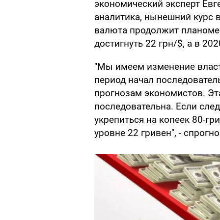
экономический эксперт Ев
аналитика, нынешний курс в
валюта продолжит планомер
достигнуть 22 грн/$, а в 20
"Мы имеем изменение власти
период начал последователь
прогнозам экономистов. Эт
последовательна. Если след
укрепиться на копеек 80-гр
уровне 22 гривен", - спрог