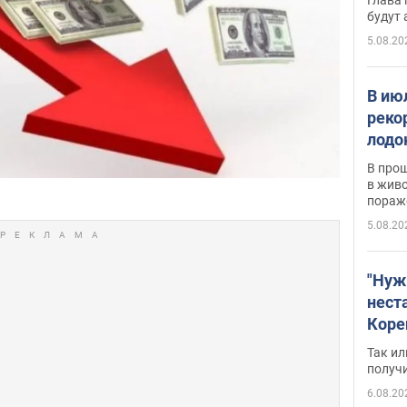
будут
5.08.20
В ию
реко
лодо
обна
В про
в живо
пораж
5.08.20
"Нуж
нест
Коре
бизн
Так ил
имею
получ
пом
6.08.20