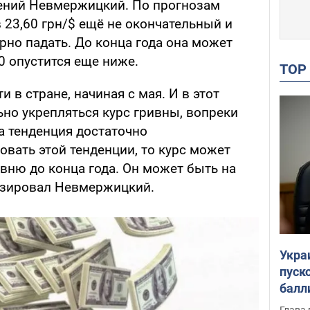
гений Невмержицкий. По прогнозам
 23,60 грн/$ ещё не окончательный и
но падать. До конца года она может
20 опустится еще ниже.
TO
 в стране, начиная с мая. И в этот
но укрепляться курс гривны, вопреки
а тенденция достаточно
овать этой тенденции, то курс может
ивню до конца года. Он может быть на
нозировал Невмержицкий.
Укра
пуск
балл
пров
Глава 