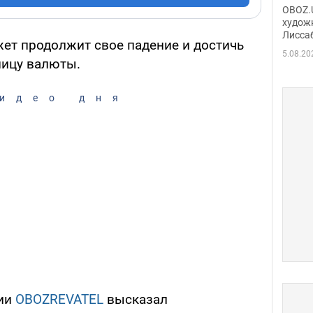
Аллы
OBOZ.U
сына
худож
Лисса
Порт
жет продолжит свое падение и достичь
деть
5.08.20
ницу валюты.
идео дня
рии
OBOZREVATEL
высказал