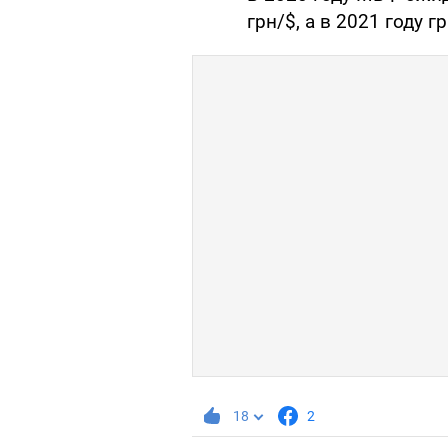
грн/$, а в 2021 году г
18
2