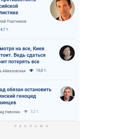
сийской
листике
лий Портников
4,7 т.
мотря на все, Киев
тоит. Ведь сдаться
чит потерять все
10,0 т.
а Айвазовская
ад обязан остановить
инский геноцид
аинцев
3,2 т.
ид Невзлин