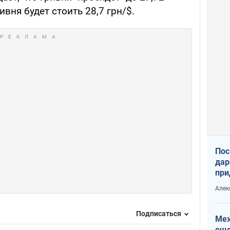
ривня будет стоить 28,7 грн/$.
Пос
дар
при
Укр
Алек
Подписаться
Меж
еще