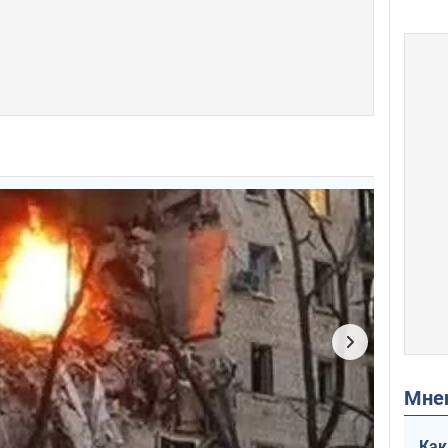
Мн
Как