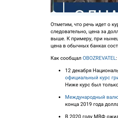
Отметим, что речь идет о к
следовательно, цена за до
выше. К примеру, при нынеш
цена в обычных банках сост
Как сообщал
OBOZREVATEL
:
12 декабря Национал
официальный курс гр
Ниже курс был только
Международный валю
конца 2019 года долла
В 2020 году МВФ ожида