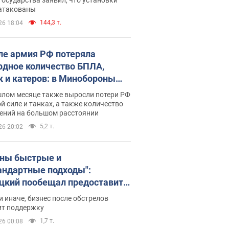
 атакованы
144,3 т.
26 18:04
ле армия РФ потеряла
рдное количество БПЛА,
к и катеров: в Минобороны
родовали статистику
шлом месяце также выросли потери РФ
й силе и танках, а также количество
ений на большом расстоянии
5,2 т.
26 20:02
ны быстрые и
андартные подходы":
цкий пообещал предоставить
есу приоритетный доступ к
и иначе, бизнес после обстрелов
щимся складским
ит поддержку
ещениям
1,7 т.
26 00:08