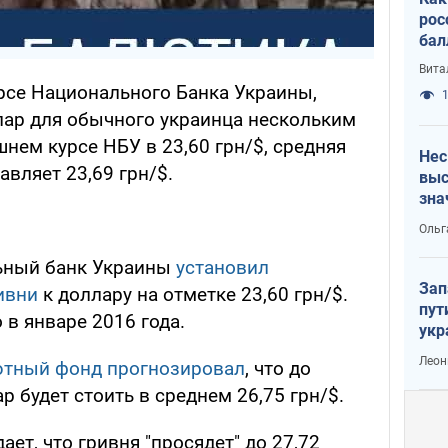
рос
бал
Вита
урсе Национального Банка Украины,
1
ллар для обычного украинца нескольким
нем курсе НБУ в 23,60 грн/$, средняя
Нес
авляет 23,69 грн/$.
выс
зна
Ольг
ьный банк Украины
установил
Зап
ивни
к доллару на отметке 23,60 грн/$.
пут
 в январе 2016 года.
укр
Леон
тный фонд прогнозировал
, что до
р будет стоить в среднем 26,75 грн/$.
ет, что гривня "просядет" до 27,72