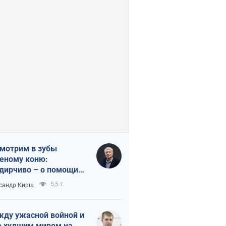
мотрим в зубы
еному коню:
дирчиво – о помощи
аине
5,5 т.
сандр Кирш
ду ужасной войной и
 худшим миром на