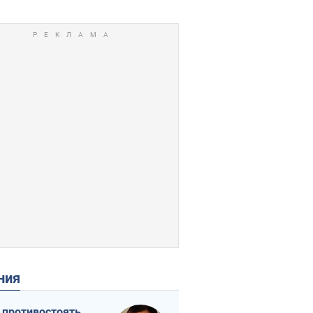
ения
 противостоять