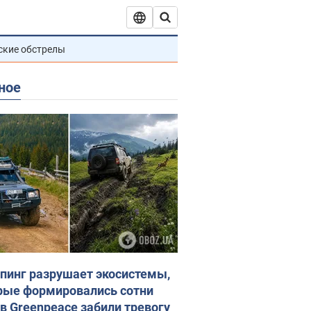
ские обстрелы
ное
пинг разрушает экосистемы,
рые формировались сотни
 в Greenpeace забили тревогу