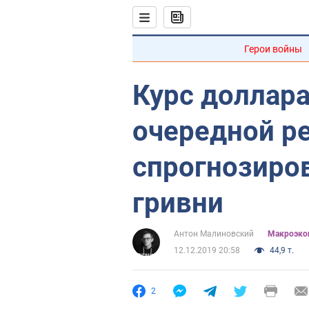
Герои войны
Курс доллар
очередной ре
спрогнозиро
гривни
Антон Малиновский
Mакроэко
12.12.2019 20:58
44,9 т.
2