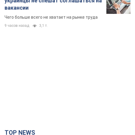
TOP NEWS
"Защита нашей жизни": Зеленский об
антибаллистической системе FREYJA,