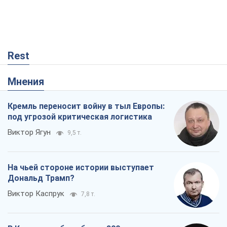
На чьей стороне истории выступает
Дональд Трамп?
Виктор Каспрук
7,8 т.
В Киеве вырубили более 300 крупных
деревьев ради теплотрассы и вопреки
Генплану
Владислав Самойленко
1,4 т.