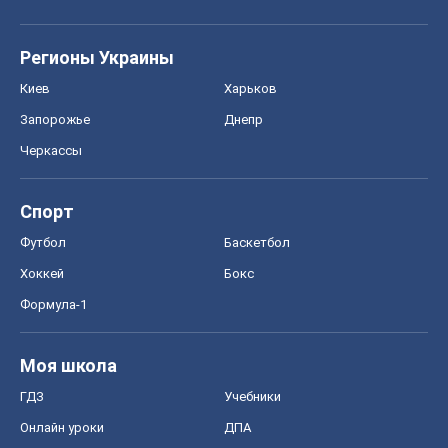
Формула-1
Моя школа
ГДЗ
Учебники
Онлайн уроки
ДПА
ЗНО
НМТ
СНГ решебники
Авто
Тест Драйв
Электромобили
Акции
Сервис
Food Oboz
Рецепты
Напитки