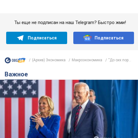
Супруга тяжелобольного Джо Байдена
назвала первый симптом, который
сигнализировал о его "агрессивном" раке
Сначала врачи не обратили на это должного внимания
12 часов назад
15,1 т.
Отпуск Леси Никитюк в Карпатах
обернулся скандалом: почему
ведущую несправедливо захейтили