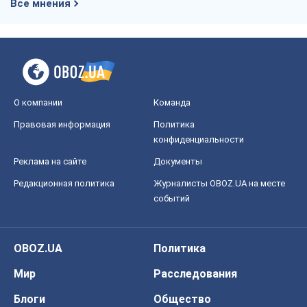
событий
OBOZ.UA
Политика
Мир
Расследования
Блоги
Общество
Регионы Украины
Киев
Харьков
Запорожье
Днепр
Черкассы
Спорт
Футбол
Баскетбол
Хоккей
Бокс