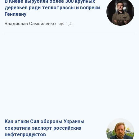
Как атаки Сил обороны Украины
сократили экспорт российских
нефтепродуктов
Андрей Клименко
2,0 т.
Два супертурнира Магучих: спортивній
календарь осени-2026
Александр Липенко
5,3 т.
Ракетный щит и меч Украины: ставка
на производство собственных ракет
Кирилл Татаринов
2,7 т.