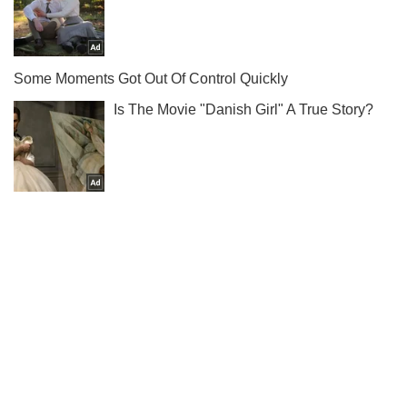
Ты еще не подписан на наш Telegram? Быстро жми!
Подписаться
Подписаться
(Архив) Экономика
Mакроэкономика
"До сих пор...
Важное