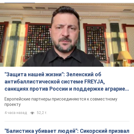
санкциях против России и поддержке аграриев.
Видео
Европейские партнеры присоединяются к совместному
проекту
4 часа назад
52,2 т.
"Балистика убивает людей": Сикорский призвал
обсудить перехват вражеских ракет над
Украиной
Глава МИД Польши призвал сбивать российские ракеты над
Украиной
5 часов назад
8,0 т.
Россия нанесла удар с помощью дрона по
немецкому судну в Чёрном море у Одессы:
подробности
Во время эвакуации экипажа российские террористы
нанесли еще один удар беспилотником по судну