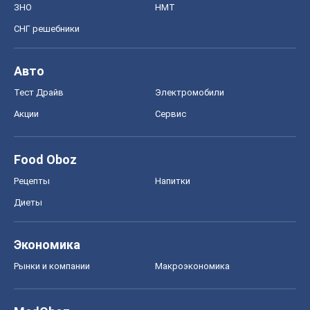
Диеты
Экономика
Рынки и компании
Mакроэкономика
MedOboz
Новости медицины
MAMACLUB
Шоу
Афиша
Сплетни
Красота
Мода
Женский Журнал