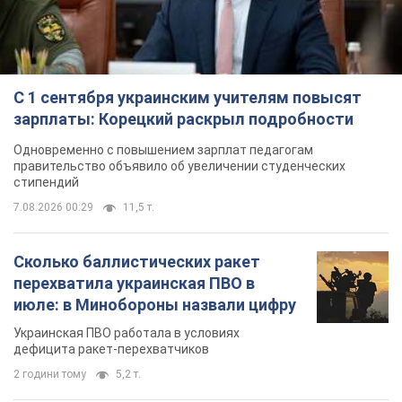
стипендий
7.08.2026 00:29
11,5 т.
Сколько баллистических ракет
перехватила украинская ПВО в
июле: в Минобороны назвали цифру
Украинская ПВО работала в условиях
дефицита ракет-перехватчиков
2 години тому
5,2 т.
Аурика Ротару через суд изменила
свою пенсию, на которую ранее
жаловалась: сколько получала
певица
В выплату не была включена зарплата
артистки за время работы в Черновицкой
филармонии
за 11 годин