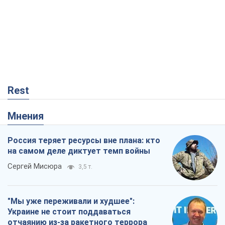
Мнения
Россия теряет ресурсы вне плана: кто
на самом деле диктует темп войны
Сергей Мисюра
3,5 т.
"Мы уже переживали и худшее":
Украине не стоит поддаваться
отчаянию из-за ракетного террора
Сергей Марченко, эксперт
5,4 т.
КНДР как катализатор войны, или О
новом этапе российско-
северокорейского союза
Алексей Кущ
450