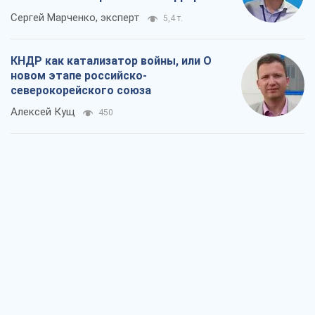
Выход в элиту ЧМ и триумф "Сокола":
что происходит в украинском хоккее
Александр Липенко
294
Что ожидает украинцев в 2026-2028
годах? Основные выводы из новых
прогнозов от НБУ