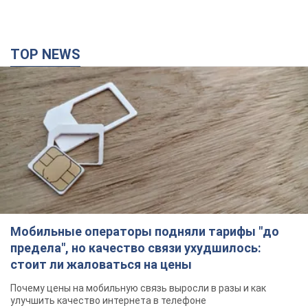
Мобильные операторы подняли тарифы "до
предела", но качество связи ухудшилось:
стоит ли жаловаться на цены
Почему цены на мобильную связь выросли в разы и как
улучшить качество интернета в телефоне
5 годин тому
38,7 т.
"Работаем над тем, чтобы получить
комплекты с ракетами для ПВО": Зеленский
заслушал доклад Драпатого и объявил о
новых мерах
В частности, он обсудил с главнокомандующим кадровые
вопросы в украинской армии