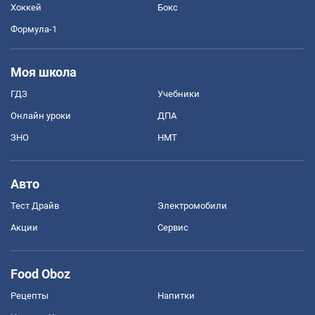
Хоккей
Бокс
Формула-1
Моя школа
ГДЗ
Учебники
Онлайн уроки
ДПА
ЗНО
НМТ
Авто
Тест Драйв
Электромобили
Акции
Сервис
Food Oboz
Рецепты
Напитки