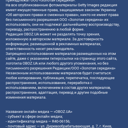
принадлежат ООО «Золотая середина».
На все опубликованные фотоматериалы Getty Images редакция
имеет имущественные права, защищаемые законом Украины
«Об авторских правах и смежных правах», никто не имеет права
без письменного разрешения ООО «Золотая середина» их
использовать, они не подлежат дальнейшему воспроизводству,
переводу, распространению в любой форме.
Редакция OBOZ.UA может не разделять точку зрения,
изложенную в авторском материале. За достоверность
информации, размещенной в рекламных материалах,
ответственность несет рекламодатель.
Запрещено использование материалов размещенных на этом
сайте, даже с указанием гиперссылки на страницу этого сайта,
логотипа OBOZ.UA или любого другого упоминания, но без
письменного разрешения Редакции/ООО «Золотая середина»
Незаконным использованием материалов будет считаться:
любое копирование, публикация, перепечатка, последующее
распространение, использование, переработка с
использованием, включением в состав других материалов,
распространение, адаптация, перевод и другие подобные
изменения материала.
Название онлайн медиа — «OBOZ.UA»
- субъект в сфере онлайн медиа;
- идентификатор медиа — R40-06156;
- почтовый адрес — ул. Деревообрабатывающая, д. 7, г. Киев,