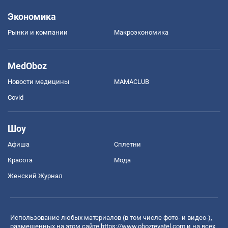
Экономика
Рынки и компании
Mакроэкономика
MedOboz
Новости медицины
MAMACLUB
Covid
Шоу
Афиша
Сплетни
Красота
Мода
Женский Журнал
Использование любых материалов (в том числе фото- и видео-),
размещенных на этом сайте
https://www.obozrevatel.com
и на всех