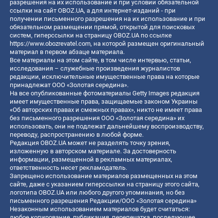
разрешения на их использование и при условии обязательной
ссылки на сайт OBOZ.UA, а для интернет-изданий - при
получении письменного разрешения на их использование и при
обязательном размещении прямой, открытой для поисковых
систем, гиперссылки на страницу OBOZ.UA по ссылке
https://www.obozrevatel.com
, на которой размещен оригинальный
материал в первом абзаце материала.
Все материалы на этом сайте, в том числе интервью, статьи,
исследования – служебные произведения журналистов
редакции, исключительные имущественные права на которые
принадлежат ООО «Золотая середина».
На все опубликованные фотоматериалы Getty Images редакция
имеет имущественные права, защищаемые законом Украины
«Об авторских правах и смежных правах», никто не имеет права
без письменного разрешения ООО «Золотая середина» их
использовать, они не подлежат дальнейшему воспроизводству,
переводу, распространению в любой форме.
Редакция OBOZ.UA может не разделять точку зрения,
изложенную в авторском материале. За достоверность
информации, размещенной в рекламных материалах,
ответственность несет рекламодатель.
Запрещено использование материалов размещенных на этом
сайте, даже с указанием гиперссылки на страницу этого сайта,
логотипа OBOZ.UA или любого другого упоминания, но без
письменного разрешения Редакции/ООО «Золотая середина»
Незаконным использованием материалов будет считаться:
любое копирование, публикация, перепечатка, последующее