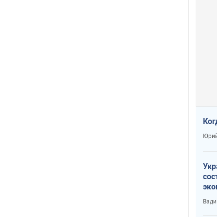
Ког
Юрий
Укр
сос
эко
Ест
Вади
тун