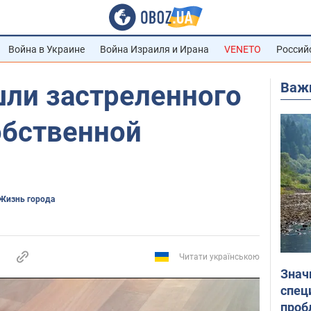
Война в Украине
Война Израиля и Ирана
VENETO
Россий
Важ
шли застреленного
обственной
Жизнь города
Читати українською
Знач
спец
проб