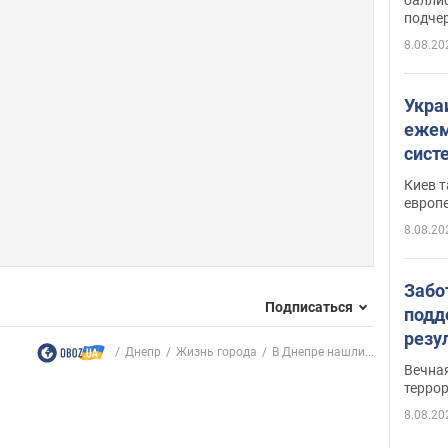
подче
8.08.20
Укра
ежем
сист
Зеле
Киев т
европ
8.08.20
Забо
Подписаться
подд
резу
Днепр
Жизнь города
В Днепре нашли...
обла
Вечна
киев
терро
8.08.20