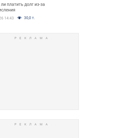
я вынес
ли платить долг из-за
иданное решение
исления
30,0 т.
26 14:43