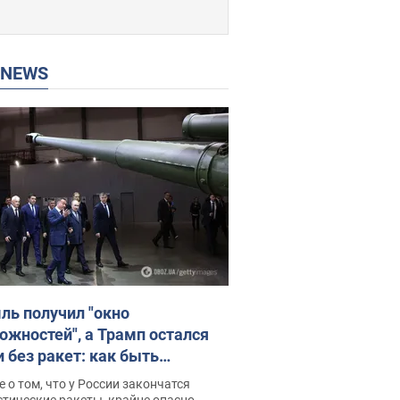
P NEWS
ль получил "окно
ожностей", а Трамп остался
и без ракет: как быть
ине? Интервью с Мельником
 о том, что у России закончатся
тические ракеты, крайне опасно,