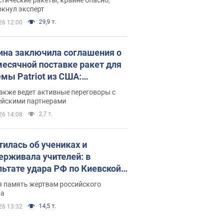
ркнул эксперт
29,9 т.
26 12:00
ина заключила соглашения о
есячной поставке ракет для
емы Patriot из США:
нский раскрыл подробности
акже ведет активные переговоры с
ейскими партнерами
2,7 т.
26 14:08
тилась об учениках и
ерживала учителей: в
льтате удара РФ по Киевской
сти погибли директор
я память жертвам российского
ского лицея, её муж и внук
ра
14,5 т.
26 13:32