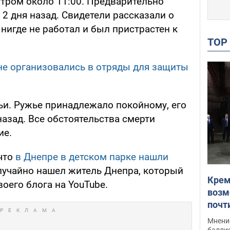
утром около 11:00. Предварительно
 2 дня назад. Свидетели рассказали о
 нигде не работал и был пристрастен к
TO
е организовались в отряды для защиты
ьи. Ружье принадлежало покойному, его
назад. Все обстоятельства смерти
ие.
что
в
Днепре в детском парке нашли
лучайно нашел житель Днепра, который
Крем
воего блога на YouTube.
возм
почт
Укра
Мнение
баллис