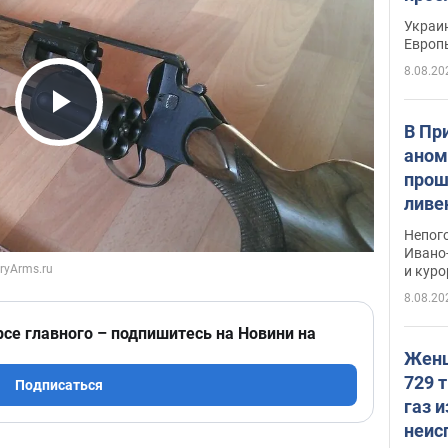
гран
Украин
Европ
8.08.20
Play Video
В Пр
аном
прош
ливе
прев
Непог
Виде
Ивано
и кур
8.08.20
рсе главного – подпишитесь на Новини на
Женщ
729 т
Подписаться
газ 
неис