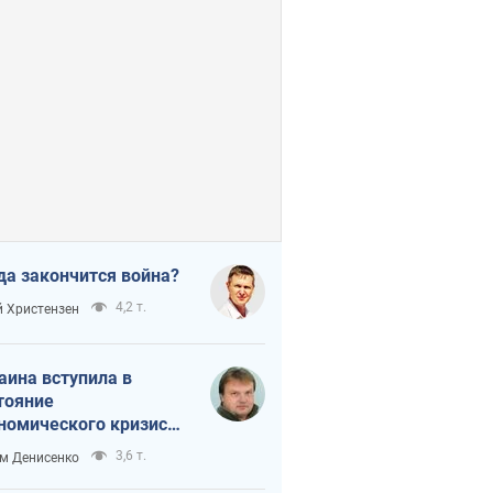
да закончится война?
4,2 т.
 Христензен
аина вступила в
тояние
номического кризиса.
ь ли свет в конце
3,6 т.
м Денисенко
неля?