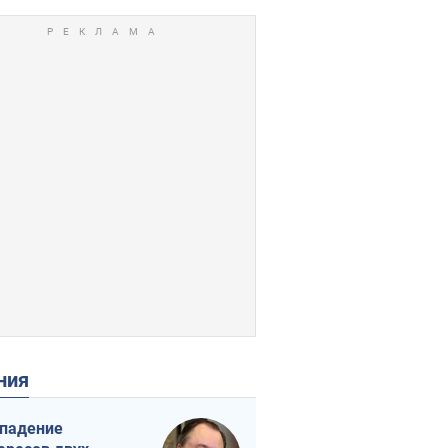
ения
падение