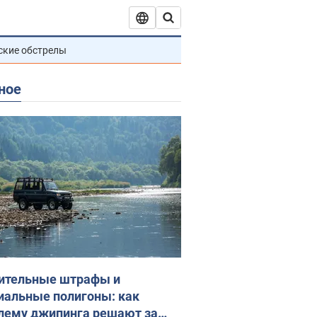
ские обстрелы
ное
ительные штрафы и
иальные полигоны: как
лему джипинга решают за