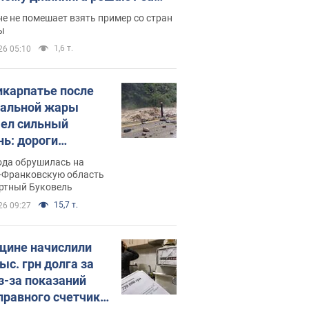
ицей
е не помешает взять пример со стран
ы
1,6 т.
26 05:10
икарпатье после
альной жары
ел сильный
нь: дороги
ратились в реки.
ода обрушилась на
о
-Франковскую область
ортный Буковель
15,7 т.
26 09:27
ине начислили
ыс. грн долга за
из-за показаний
правного счетчика: