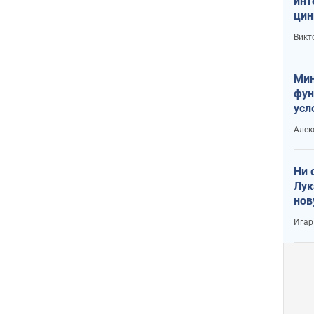
инт
цин
или
Викт
Тра
Мин
фун
усл
вое
Алек
Ни 
Лук
нов
Игар