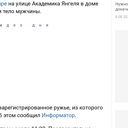
судь
пре
на улице Академика Янгеля в доме
Нужно 
неож
донач
и тело мужчины.
8.08.20
идео дня
арегистрированное ружье, из которого
Об этом сообщил
Информатор
.