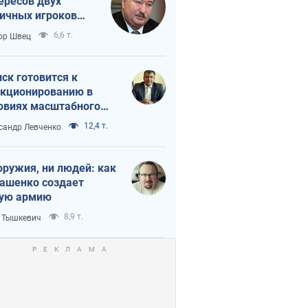
ересов двух
ичных игроков
 тайный план
6,6 т.
ор Швец
мпа и Путина?
ск готовится к
кционированию в
овиях масштабного
нного кризиса
12,4 т.
сандр Левченко
оружия, ни людей: как
ашенко создает
ую армию
8,9 т.
 Тышкевич