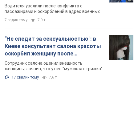
военным и поплатился за это.
Водителя уволили после конфликта с
Видео
пассажирами и оскорблений в адрес военных
7 годин тому
7,9 т.
"Не следит за сексуальностью": в
Киеве консультант салона красоты
оскорбил женщину после
химиотерапии, разгорелся скандал.
Сотрудник салона оценил внешность
Фото
женщины, заявив, что у нее "мужская стрижка"
17 хвилин тому
7,6 т.