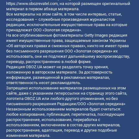
https://www.obozrevatel.com
, на которой размещен оригинальный
материал в первом абзаце материала.
Все материалы на этом сайте, в том числе интервью, статьи,
исследования – служебные произведения журналистов
редакции, исключительные имущественные права на которые
принадлежат ООО «Золотая середина».
На все опубликованные фотоматериалы Getty Images редакция
имеет имущественные права, защищаемые законом Украины
«Об авторских правах и смежных правах», никто не имеет права
без письменного разрешения ООО «Золотая середина» их
использовать, они не подлежат дальнейшему воспроизводству,
переводу, распространению в любой форме.
Редакция OBOZ.UA может не разделять точку зрения,
изложенную в авторском материале. За достоверность
информации, размещенной в рекламных материалах,
ответственность несет рекламодатель.
Запрещено использование материалов размещенных на этом
сайте, даже с указанием гиперссылки на страницу этого сайта,
логотипа OBOZ.UA или любого другого упоминания, но без
письменного разрешения Редакции/ООО «Золотая середина»
Незаконным использованием материалов будет считаться:
любое копирование, публикация, перепечатка, последующее
распространение, использование, переработка с
использованием, включением в состав других материалов,
распространение, адаптация, перевод и другие подобные
изменения материала.