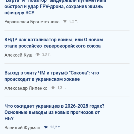
"Варта" и "Новатор" выдержали пулеметный
обстрел и удар FPV-дрона, сохранив жизнь
офицеру ВСУ
Украинская Бронетехника
3,2 т.
КНДР как катализатор войны, или О новом
этапе российско-северокорейского союза
Алексей Кущ
3,3 т.
Выход в элиту ЧМ и триумф "Сокола": что
происходит в украинском хоккее
Александр Липенко
1,2 т.
Что ожидает украинцев в 2026-2028 годах?
Основные выводы из новых прогнозов от
НБУ
Василий Фурман
23,2 т.