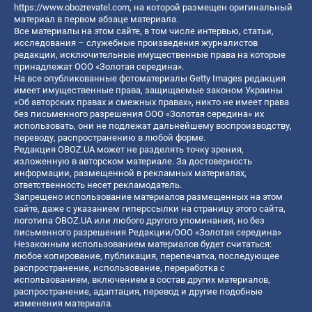
https://www.obozrevatel.com
, на которой размещен оригинальный
материал в первом абзаце материала.
Все материалы на этом сайте, в том числе интервью, статьи,
исследования – служебные произведения журналистов
редакции, исключительные имущественные права на которые
принадлежат ООО «Золотая середина».
На все опубликованные фотоматериалы Getty Images редакция
имеет имущественные права, защищаемые законом Украины
«Об авторских правах и смежных правах», никто не имеет права
без письменного разрешения ООО «Золотая середина» их
использовать, они не подлежат дальнейшему воспроизводству,
переводу, распространению в любой форме.
Редакция OBOZ.UA может не разделять точку зрения,
изложенную в авторском материале. За достоверность
информации, размещенной в рекламных материалах,
ответственность несет рекламодатель.
Запрещено использование материалов размещенных на этом
сайте, даже с указанием гиперссылки на страницу этого сайта,
логотипа OBOZ.UA или любого другого упоминания, но без
письменного разрешения Редакции/ООО «Золотая середина»
Незаконным использованием материалов будет считаться:
любое копирование, публикация, перепечатка, последующее
распространение, использование, переработка с
использованием, включением в состав других материалов,
распространение, адаптация, перевод и другие подобные
изменения материала.