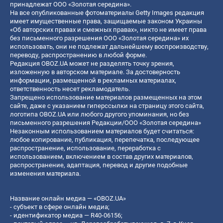
принадлежат ООО «Золотая середина».
На все опубликованные фотоматериалы Getty Images редакция
имеет имущественные права, защищаемые законом Украины
«Об авторских правах и смежных правах», никто не имеет права
без письменного разрешения ООО «Золотая середина» их
использовать, они не подлежат дальнейшему воспроизводству,
переводу, распространению в любой форме.
Редакция OBOZ.UA может не разделять точку зрения,
изложенную в авторском материале. За достоверность
информации, размещенной в рекламных материалах,
ответственность несет рекламодатель.
Запрещено использование материалов размещенных на этом
сайте, даже с указанием гиперссылки на страницу этого сайта,
логотипа OBOZ.UA или любого другого упоминания, но без
письменного разрешения Редакции/ООО «Золотая середина»
Незаконным использованием материалов будет считаться:
любое копирование, публикация, перепечатка, последующее
распространение, использование, переработка с
использованием, включением в состав других материалов,
распространение, адаптация, перевод и другие подобные
изменения материала.
Название онлайн медиа — «OBOZ.UA»
- субъект в сфере онлайн медиа;
- идентификатор медиа — R40-06156;