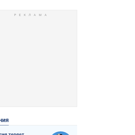
ения
сия теряет