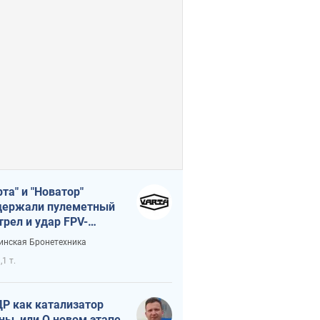
рта" и "Новатор"
ержали пулеметный
трел и удар FPV-
на, сохранив жизнь
инская Бронетехника
церу ВСУ
,1 т.
Р как катализатор
ны, или О новом этапе