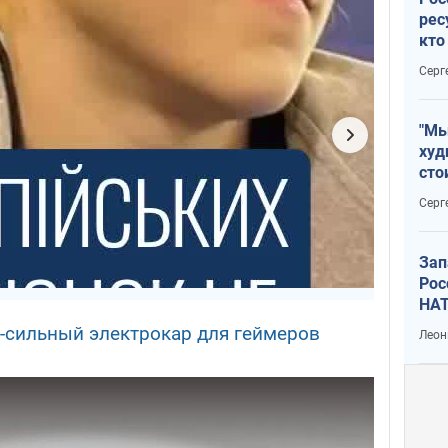
рес
кто
дик
Серг
"Мы
худ
сто
отч
Серг
рак
Зап
Рос
НАТ
0-сильный электрокар для геймеров
Леон