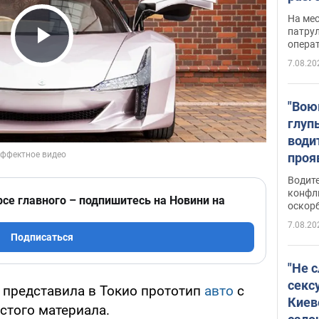
марш
На ме
адми
патрул
опера
Виде
Play Video
7.08.20
"Вою
глуп
води
проя
укра
Водите
попла
конфл
рсе главного – подпишитесь на Новини на
оскорб
Виде
7.08.20
Подписаться
"Не 
секс
 представила в Токио прототип
авто
с
Киев
стого материала.