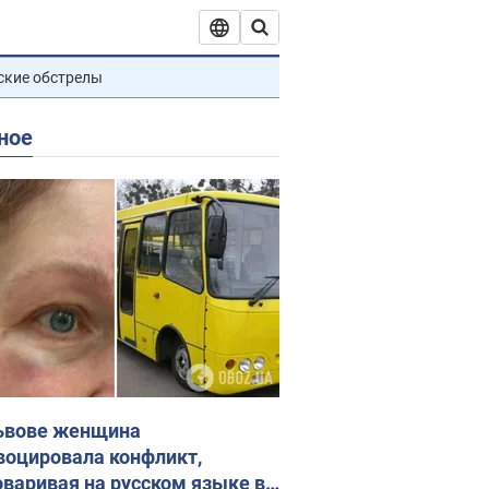
ские обстрелы
ное
ьвове женщина
воцировала конфликт,
оваривая на русском языке в