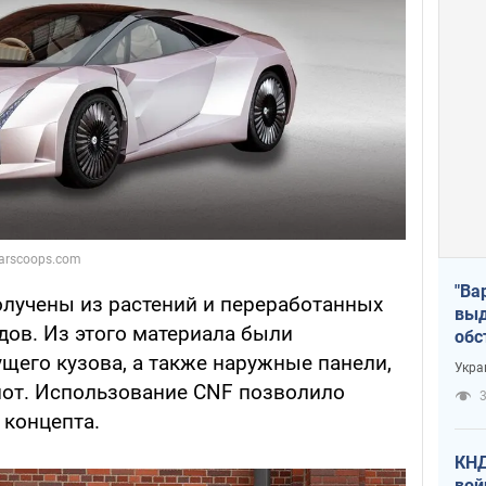
"Ва
лучены из растений и переработанных
выд
дов. Из этого материала были
обс
дро
щего кузова, а также наружные панели,
Укра
офи
пот. Использование CNF позволило
3
 концепта.
КНД
вой