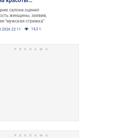
на красоты
рбил женщину
дник салона оценил
е химиотерапии,
ость женщины, заявив,
нее "мужская стрижка"
орелся скандал.
14,3 т.
8.2026 22:11