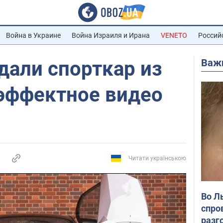
Война в Украине
Война Израиля и Ирана
VENETO
Россий
Важ
дали спорткар из
эффектное видео
Читати українською
Во Л
спро
разг