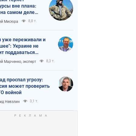
урсы вне плана:
 на самом деле
тует темп войны
8,8 т.
ей Мисюра
 уже переживали и
шее": Украине не
ит поддаваться
аянию из-за
8,3 т.
ей Марченко, эксперт
етного террора
ад проспал угрозу:
сия может проверить
О войной
3,1 т.
ид Невзлин