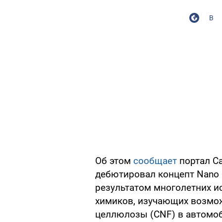
В
Об этом
сообщает
портал Ca
дебютировал концепт Nano Ce
результатом многолетних и
химиков, изучающих возмо
целлюлозы (CNF) в автомо