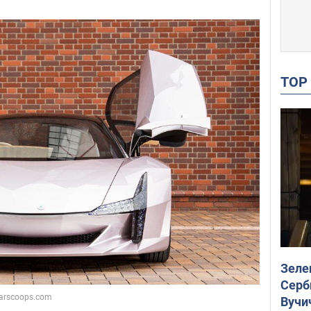
TO
Зеле
Серб
Вучи