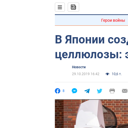
Герои войны
В Японии соз
целлюлозы: 
Новости
29.10.2019 16:42
10,6 т.
8