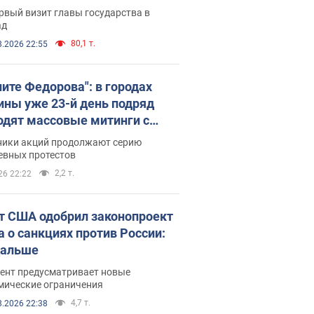
рвый визит главы государства в
ад
80,1 т.
8.2026 22:55
ните Федорова": в городах
ины уже 23-й день подряд
одят массовые митинги с
атами. Фото и видео
ники акций продолжают серию
евных протестов
2,2 т.
26 22:22
т США одобрил законопроект
а о санкциях против России:
дальше
ент предусматривает новые
мические ограничения
4,7 т.
8.2026 22:38