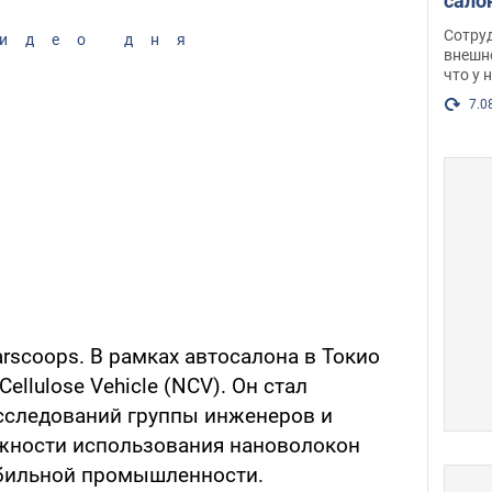
сало
оско
Сотру
идео дня
посл
внешн
что у 
разг
Фото
7.0
rscoops. В рамках автосалона в Токио
llulose Vehicle (NCV). Он стал
сследований группы инженеров и
жности использования нановолокон
бильной промышленности.