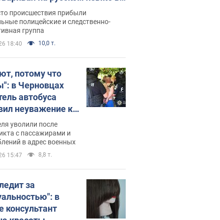
рутке: полиция составила
сто происшествия прибыли
нистративный протокол.
ьные полицейские и следственно-
тивная группа
о
10,0 т.
26 18:40
ют, потому что
ы": в Черновцах
тель автобуса
вил неуважение к
инским военным и
ля уволили после
тился за это.
икта с пассажирами и
лений в адрес военных
о
8,8 т.
26 15:47
следит за
уальностью": в
е консультант