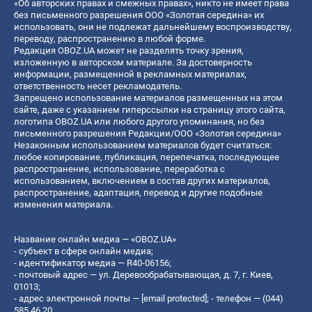
«Об авторских правах и смежных правах», никто не имеет права
без письменного разрешения ООО «Золотая середина» их
использовать, они не подлежат дальнейшему воспроизводству,
переводу, распространению в любой форме.
Редакция OBOZ.UA может не разделять точку зрения,
изложенную в авторском материале. За достоверность
информации, размещенной в рекламных материалах,
ответственность несет рекламодатель.
Запрещено использование материалов размещенных на этом
сайте, даже с указанием гиперссылки на страницу этого сайта,
логотипа OBOZ.UA или любого другого упоминания, но без
письменного разрешения Редакции/ООО «Золотая середина»
Незаконным использованием материалов будет считаться:
любое копирование, публикация, перепечатка, последующее
распространение, использование, переработка с
использованием, включением в состав других материалов,
распространение, адаптация, перевод и другие подобные
изменения материала.
Название онлайн медиа — «OBOZ.UA»
- субъект в сфере онлайн медиа;
- идентификатор медиа — R40-06156;
- почтовый адрес — ул. Деревообрабатывающая, д. 7, г. Киев,
01013;
- адрес электронной почты —
[email protected]
; - телефон — (044)
585 46 20