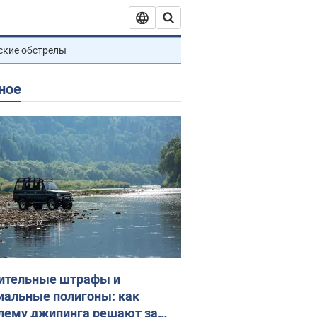
ские обстрелы
ное
ительные штрафы и
иальные полигоны: как
лему джипинга решают за