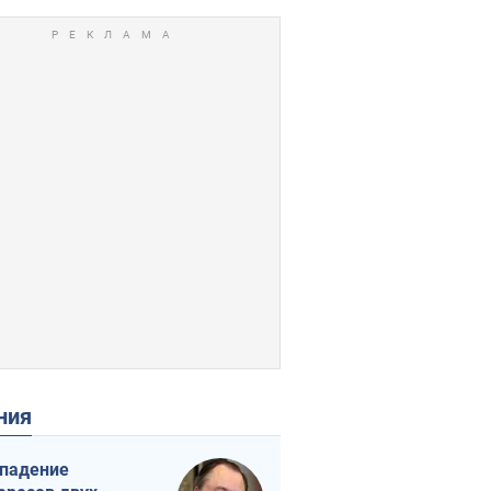
ения
падение