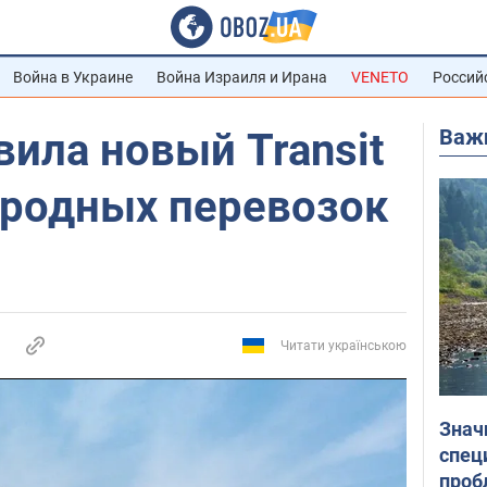
Война в Украине
Война Израиля и Ирана
VENETO
Россий
Важ
вила новый Transit
родных перевозок
Читати українською
Знач
спец
проб