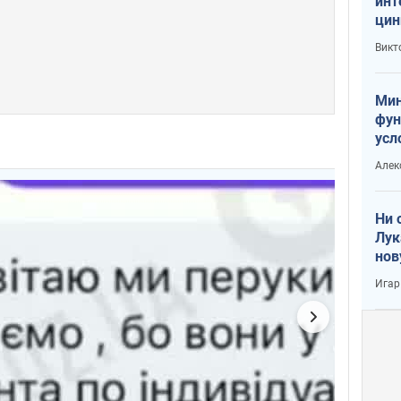
инт
цин
или
Викт
Тра
Мин
фун
усл
вое
Алек
Ни 
Лук
нов
Игар