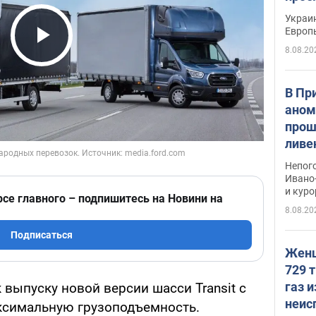
гран
Украин
Европ
8.08.20
Play Video
В Пр
аном
прош
ливе
прев
Непог
Виде
Ивано
и кур
рсе главного – подпишитесь на Новини на
8.08.20
Подписаться
Женщ
729 т
газ 
 выпуску новой версии шасси Transit с
неис
ксимальную грузоподъемность.