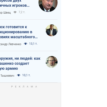
ересов двух
ичных игроков
 тайный план
7,2 т.
ор Швец
мпа и Путина?
ск готовится к
кционированию в
овиях масштабного
нного кризиса
13,1 т.
сандр Левченко
оружия, ни людей: как
ашенко создает
ую армию
10,1 т.
 Тышкевич