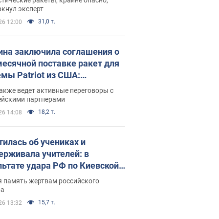
ркнул эксперт
31,0 т.
26 12:00
ина заключила соглашения о
есячной поставке ракет для
емы Patriot из США:
нский раскрыл подробности
акже ведет активные переговоры с
ейскими партнерами
18,2 т.
26 14:08
тилась об учениках и
ерживала учителей: в
льтате удара РФ по Киевской
сти погибли директор
я память жертвам российского
ского лицея, её муж и внук
ра
15,7 т.
26 13:32