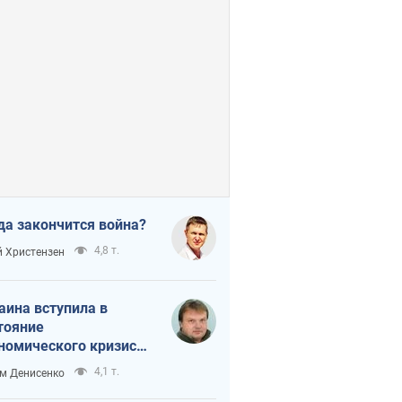
да закончится война?
4,8 т.
 Христензен
аина вступила в
тояние
номического кризиса.
ь ли свет в конце
4,1 т.
м Денисенко
неля?