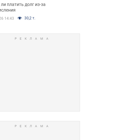
я вынес
ли платить долг из-за
иданное решение
исления
30,2 т.
26 14:43