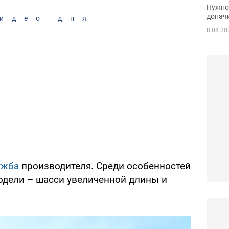
судь
Нужно 
неож
донач
идео дня
8.08.20
ужба
производителя. Среди особенностей
дели – шасси увеличенной длины и