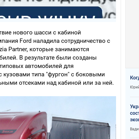
твие нового шасси с кабиной
мпания Ford наладила сотрудничество с
ia Partner, которые занимаются
илей. В результате были созданы
типовых автомобилей для
 кузовами типа "фургон" с боковыми
Ког
ными отсеками над кабиной или за ней.
Юрий
Укр
сос
эко
Ест
Вади
тун