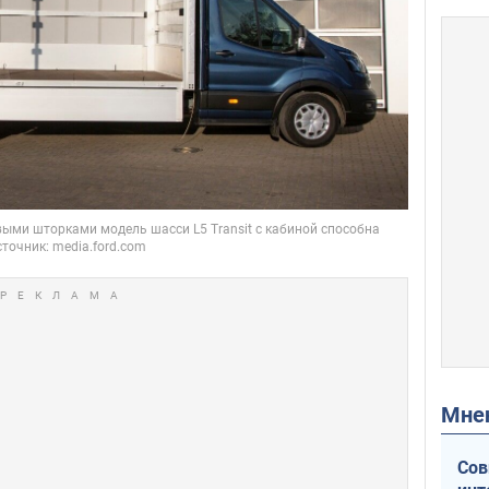
Мн
Сов