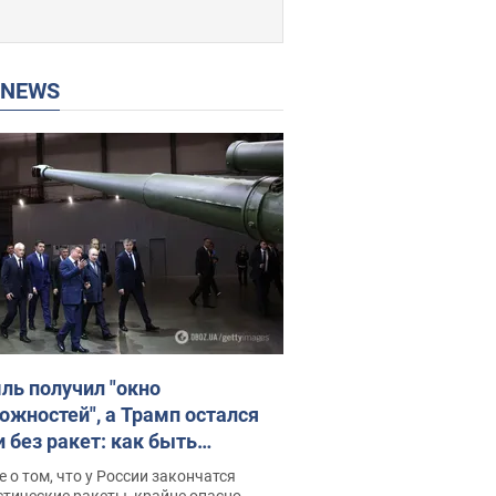
P NEWS
ль получил "окно
ожностей", а Трамп остался
и без ракет: как быть
ине? Интервью с Мельником
 о том, что у России закончатся
тические ракеты, крайне опасно,