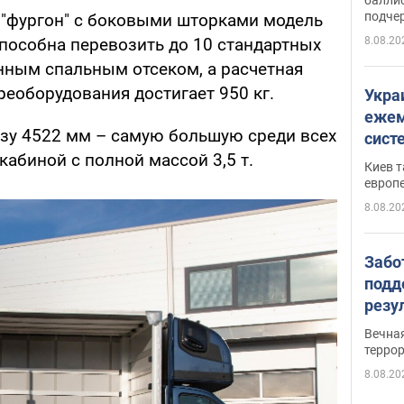
подче
а "фургон" с боковыми шторками модель
 способна перевозить до 10 стандартных
8.08.20
нным спальным отсеком, а расчетная
еоборудования достигает 950 кг.
Укра
ежем
зу 4522 мм – самую большую среди всех
сист
абиной с полной массой 3,5 т.
Зеле
Киев т
европ
8.08.20
Забо
подд
резу
обла
Вечна
киев
терро
8.08.20