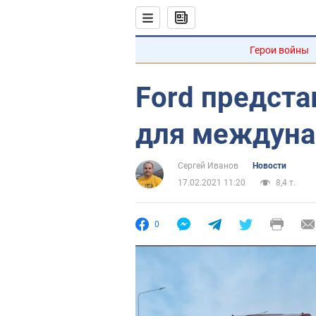
Герои войны
Ford предста
для междуна
Сергей Иванов
Новости
17.02.2021 11:20
8,4 т.
0