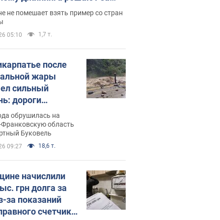
ицей
е не помешает взять пример со стран
ы
1,7 т.
26 05:10
икарпатье после
альной жары
ел сильный
нь: дороги
ратились в реки.
ода обрушилась на
о
-Франковскую область
ортный Буковель
18,6 т.
26 09:27
ине начислили
ыс. грн долга за
из-за показаний
правного счетчика: