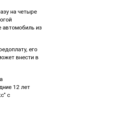
азу на четыре
рогой
е автомобиль из
редоплату, его
может внести в
а
дние 12 лет
с" с