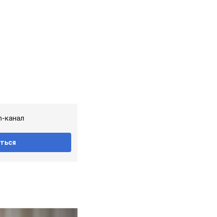
m-канал
ться