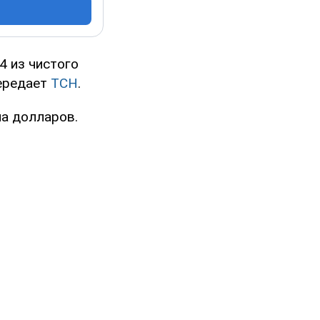
4 из чистого
передает
ТСН
.
на долларов.