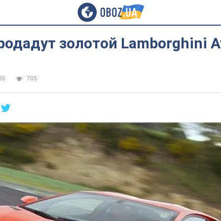
родадут золотой Lamborghini A
56
705