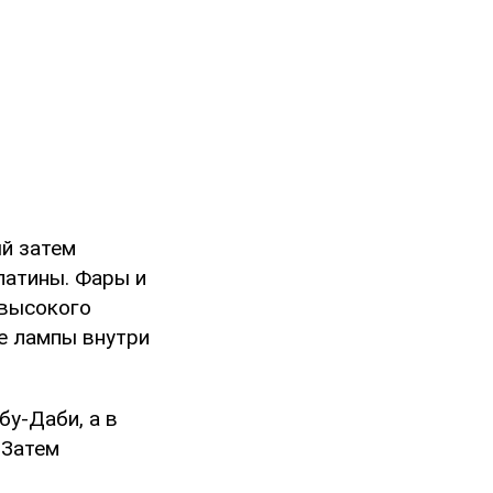
ый затем
латины. Фары и
 высокого
е лампы внутри
бу-Даби, а в
 Затем