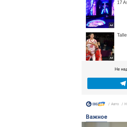
Не на
Авто
Н
Важное