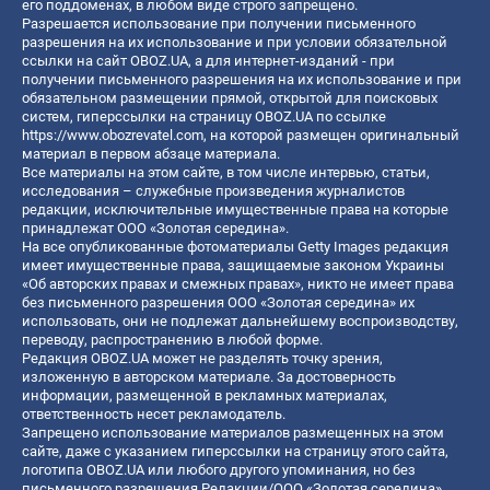
его поддоменах, в любом виде строго запрещено.
Разрешается использование при получении письменного
разрешения на их использование и при условии обязательной
ссылки на сайт OBOZ.UA, а для интернет-изданий - при
получении письменного разрешения на их использование и при
обязательном размещении прямой, открытой для поисковых
систем, гиперссылки на страницу OBOZ.UA по ссылке
https://www.obozrevatel.com
, на которой размещен оригинальный
материал в первом абзаце материала.
Все материалы на этом сайте, в том числе интервью, статьи,
исследования – служебные произведения журналистов
редакции, исключительные имущественные права на которые
принадлежат ООО «Золотая середина».
На все опубликованные фотоматериалы Getty Images редакция
имеет имущественные права, защищаемые законом Украины
«Об авторских правах и смежных правах», никто не имеет права
без письменного разрешения ООО «Золотая середина» их
использовать, они не подлежат дальнейшему воспроизводству,
переводу, распространению в любой форме.
Редакция OBOZ.UA может не разделять точку зрения,
изложенную в авторском материале. За достоверность
информации, размещенной в рекламных материалах,
ответственность несет рекламодатель.
Запрещено использование материалов размещенных на этом
сайте, даже с указанием гиперссылки на страницу этого сайта,
логотипа OBOZ.UA или любого другого упоминания, но без
письменного разрешения Редакции/ООО «Золотая середина»