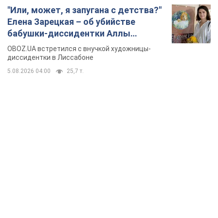
"Или, может, я запугана с детства?"
Елена Зарецкая – об убийстве
бабушки-диссидентки Аллы
Горской, критике сына Стуса и
OBOZ.UA встретился с внучкой художницы-
бегстве в Португалию с пятью
диссидентки в Лиссабоне
детьми
5.08.2026 04:00
25,7 т.