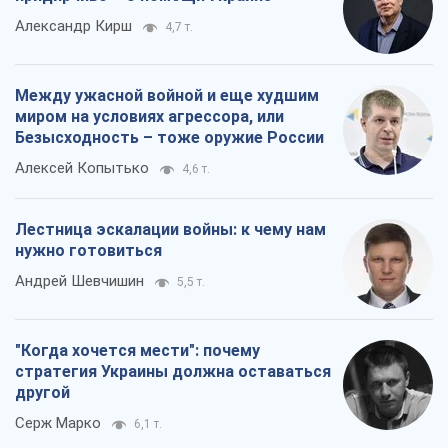
Александр Кирш
4,7 т.
Между ужасной войной и еще худшим
миром на условиях агрессора, или
Безысходность – тоже оружие России
Алексей Копытько
4,6 т.
Лестница эскалации войны: к чему нам
нужно готовиться
Андрей Шевчишин
5,5 т.
"Когда хочется мести": почему
стратегия Украины должна оставаться
другой
Серж Марко
6,1 т.