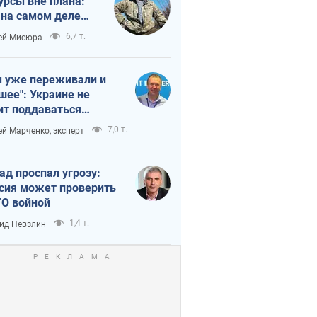
урсы вне плана:
 на самом деле
тует темп войны
6,7 т.
ей Мисюра
 уже переживали и
шее": Украине не
ит поддаваться
аянию из-за
7,0 т.
ей Марченко, эксперт
етного террора
ад проспал угрозу:
сия может проверить
О войной
1,4 т.
ид Невзлин