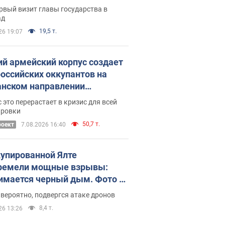
рвый визит главы государства в
ад
19,5 т.
26 19:07
ий армейский корпус создает
российских оккупантов на
нском направлении
ический дискомфорт: как это
 это перерастает в кризис для всей
ось
ировки
50,7 т.
роект
7.08.2026 16:40
купированной Ялте
ремели мощные взрывы:
имается черный дым. Фото и
о
 вероятно, подвергся атаке дронов
8,4 т.
26 13:26