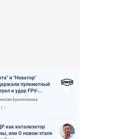
рта" и "Новатор"
ержали пулеметный
трел и удар FPV-
на, сохранив жизнь
инская Бронетехника
церу ВСУ
,0 т.
Р как катализатор
ны, или О новом этапе