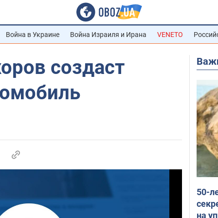
Война в Украине
Война Израиля и Ирана
VENETO
Россий
Важ
оров создаст
томобиль
50-л
секр
на уп