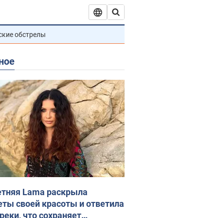
ские обстрелы
ное
етняя Lama раскрыла
еты своей красоты и ответила
реки, что сохраняет