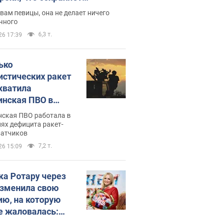
дость, ведь у нее нет детей
вам певицы, она не делает ничего
чного
6,3 т.
26 17:39
ько
истических ракет
хватила
инская ПВО в
: в Минобороны
нская ПВО работала в
али цифру
ях дефицита ракет-
ватчиков
7,2 т.
26 15:09
ка Ротару через
изменила свою
ию, на которую
е жаловалась: