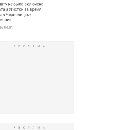
ько получала
лату не была включена
ца
та артистки за время
ы в Черновицкой
монии
26 04:01