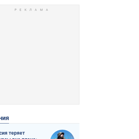
ения
сия теряет