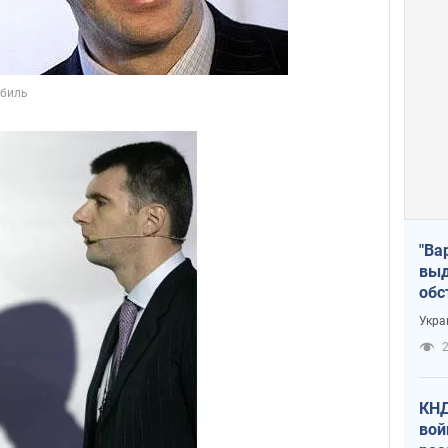
"Ва
выд
обс
дро
Укра
офи
2
КНД
вой