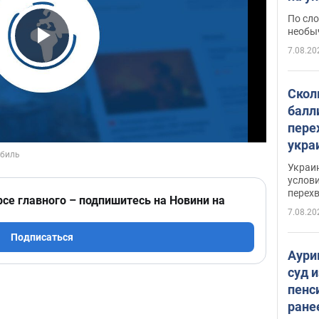
моло
По сло
необы
7.08.20
Play Video
Скол
балл
пере
укра
июле
Украи
назв
услови
перех
рсе главного – подпишитесь на Новини на
7.08.20
Подписаться
Аури
суд 
пенс
ране