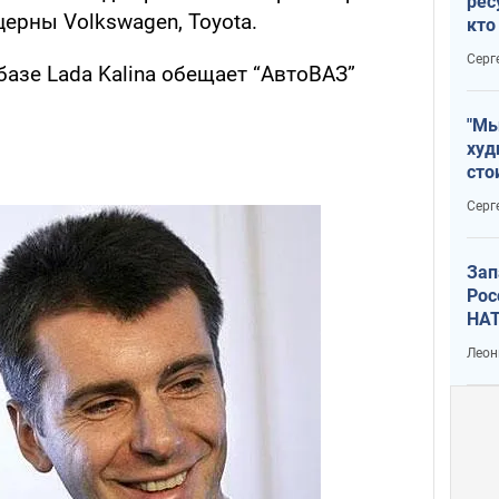
рес
ерны Volkswagen, Toyota.
кто
дик
Серг
азе Lada Kalina обещает “АвтоВАЗ”
"Мы
худ
сто
отч
Серг
рак
Зап
Рос
НАТ
Леон