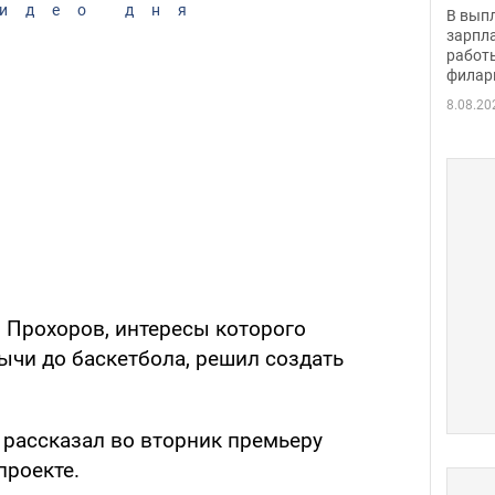
скол
идео дня
В вып
певи
зарпла
работ
филар
8.08.20
 Прохоров, интересы которого
ычи до баскетбола, решил создать
 рассказал во вторник премьеру
проекте.