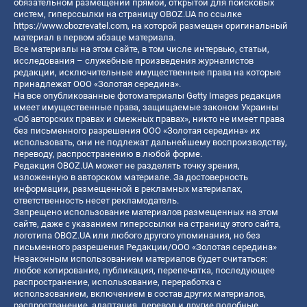
обязательном размещении прямой, открытой для поисковых
систем, гиперссылки на страницу OBOZ.UA по ссылке
https://www.obozrevatel.com
, на которой размещен оригинальный
материал в первом абзаце материала.
Все материалы на этом сайте, в том числе интервью, статьи,
исследования – служебные произведения журналистов
редакции, исключительные имущественные права на которые
принадлежат ООО «Золотая середина».
На все опубликованные фотоматериалы Getty Images редакция
имеет имущественные права, защищаемые законом Украины
«Об авторских правах и смежных правах», никто не имеет права
без письменного разрешения ООО «Золотая середина» их
использовать, они не подлежат дальнейшему воспроизводству,
переводу, распространению в любой форме.
Редакция OBOZ.UA может не разделять точку зрения,
изложенную в авторском материале. За достоверность
информации, размещенной в рекламных материалах,
ответственность несет рекламодатель.
Запрещено использование материалов размещенных на этом
сайте, даже с указанием гиперссылки на страницу этого сайта,
логотипа OBOZ.UA или любого другого упоминания, но без
письменного разрешения Редакции/ООО «Золотая середина»
Незаконным использованием материалов будет считаться:
любое копирование, публикация, перепечатка, последующее
распространение, использование, переработка с
использованием, включением в состав других материалов,
распространение, адаптация, перевод и другие подобные