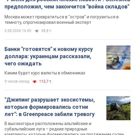
предположил, чем закончится "война складов"
Москва может превратиться в "остров" и погрузиться в
темноту, спрогнозировал военный эксперт
5.08.2026 16:00
58,8 т.
Банки "готовятся" к новому курсу
доллара: украинцам рассказали,
чего ожидать
Каким будет курс валюты в обменниках
9 часов назад
112,7 т.
"Джипинг разрушает экосистемы,
которые формировались сотни
лет": в Greenpeace забили тревогу
В высокогорье расположены альпийские и
субальпийские луга – редкие природные
комплексы, которые формировались на протяжении сотен