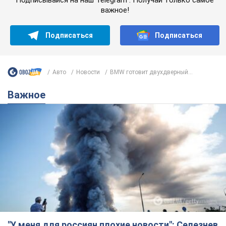
Подписывайся на наш Telegram . Получай только самое
важное!
Подписаться
Подписаться
Авто
Новости
BMW готовит двухдверный...
Важное
"У меня для россиян плохие новости": Селезнев