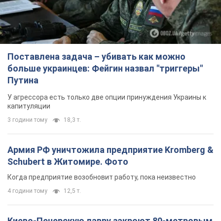
Поставлена задача – убивать как можно
больше украинцев: Фейгин назвал "триггеры"
Путина
У агрессора есть только две опции принуждения Украины к
капитуляции
3 години тому
18,3 т.
Армия РФ уничтожила предприятие Kromberg &
Schubert в Житомире. Фото
Когда предприятие возобновит работу, пока неизвестно
4 години тому
12,5 т.
Киево-Печерскую лавру закроют 80-метровым