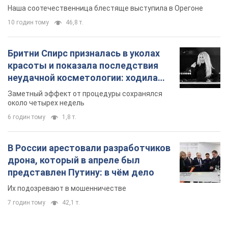
Видео
Наша соотечественница блестяще выступила в Орегоне
10 годин тому
46,8 т.
Бритни Спирс призналась в уколах
красоты и показала последствия
неудачной косметологии: ходила
так почти месяц
Заметный эффект от процедуры сохранялся
около четырех недель
6 годин тому
1,8 т.
В России арестовали разработчиков
дрона, который в апреле был
представлен Путину: в чём дело
Их подозревают в мошенничестве
7 годин тому
42,1 т.