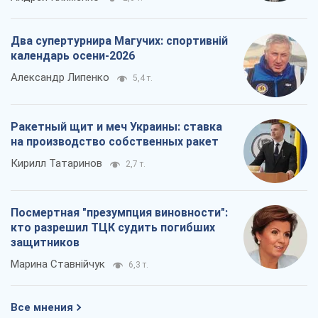
Два супертурнира Магучих: спортивній
календарь осени-2026
Александр Липенко
5,4 т.
Ракетный щит и меч Украины: ставка
на производство собственных ракет
Кирилл Татаринов
2,7 т.
Посмертная "презумпция виновности":
кто разрешил ТЦК судить погибших
защитников
Марина Ставнійчук
6,3 т.
Все мнения