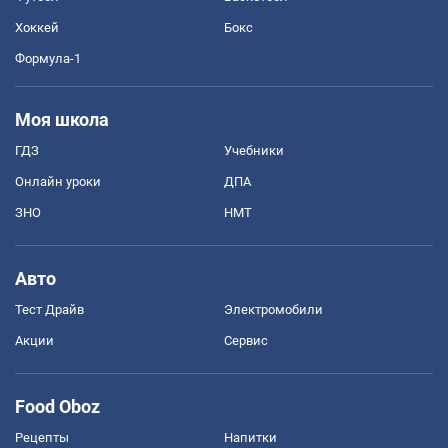
Хоккей
Бокс
Формула-1
Моя школа
ГДЗ
Учебники
Онлайн уроки
ДПА
ЗНО
НМТ
Авто
Тест Драйв
Электромобили
Акции
Сервис
Food Oboz
Рецепты
Напитки