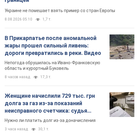
Украине не помешает взять пример со стран Европы
8.08.2026 05:10
1,7 т.
В Прикарпатье после аномальной
жары прошел сильный ливень:
дороги превратились в реки. Видео
Непогода обрушилась на Ивано-Франковскую
область и курортный Буковель
8 часов назад
17,3 т.
Женщине начислили 729 тыс. грн
долга за газ из-за показаний
неисправного счетчика: судья
вынес неожиданное решение
Нужно ли платить долг из-за доначисления
3 часа назад
30,1 т.