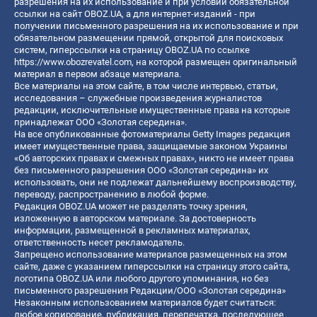
разрешения на их использование и при условии обязательной
ссылки на сайт OBOZ.UA, а для интернет-изданий - при
получении письменного разрешения на их использование и при
обязательном размещении прямой, открытой для поисковых
систем, гиперссылки на страницу OBOZ.UA по ссылке
https://www.obozrevatel.com
, на которой размещен оригинальный
материал в первом абзаце материала.
Все материалы на этом сайте, в том числе интервью, статьи,
исследования – служебные произведения журналистов
редакции, исключительные имущественные права на которые
принадлежат ООО «Золотая середина».
На все опубликованные фотоматериалы Getty Images редакция
имеет имущественные права, защищаемые законом Украины
«Об авторских правах и смежных правах», никто не имеет права
без письменного разрешения ООО «Золотая середина» их
использовать, они не подлежат дальнейшему воспроизводству,
переводу, распространению в любой форме.
Редакция OBOZ.UA может не разделять точку зрения,
изложенную в авторском материале. За достоверность
информации, размещенной в рекламных материалах,
ответственность несет рекламодатель.
Запрещено использование материалов размещенных на этом
сайте, даже с указанием гиперссылки на страницу этого сайта,
логотипа OBOZ.UA или любого другого упоминания, но без
письменного разрешения Редакции/ООО «Золотая середина»
Незаконным использованием материалов будет считаться:
любое копирование, публикация, перепечатка, последующее