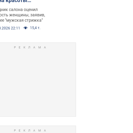
на красоты
рбил женщину
дник салона оценил
е химиотерапии,
ость женщины, заявив,
нее "мужская стрижка"
орелся скандал.
15,4 т.
8.2026 22:11