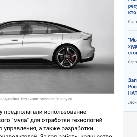
рес
кто
дик
Серг
"Мы
худ
сто
отч
Серг
рак
Зап
Рос
НАТ
Леон
y предполагали использование
вого "мула" для отработки технологий
 управления, а также разработки
оизводителей. За год работы количество