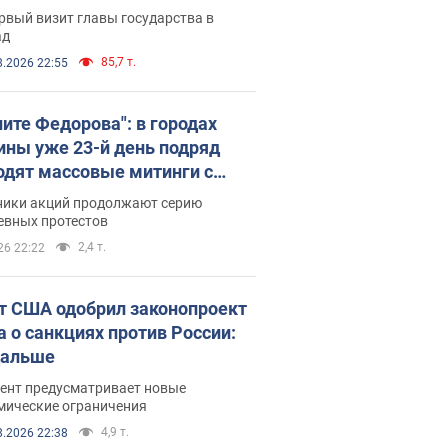
рвый визит главы государства в
ад
85,7 т.
8.2026 22:55
ните Федорова": в городах
ины уже 23-й день подряд
одят массовые митинги с
атами. Фото и видео
ники акций продолжают серию
евных протестов
2,4 т.
26 22:22
т США одобрил законопроект
а о санкциях против России:
дальше
ент предусматривает новые
мические ограничения
4,9 т.
8.2026 22:38