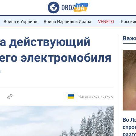
Война в Украине
Война Израиля и Ирана
VENETO
Россий
Важ
ла действующий
оего электромобиля
и
Читати українською
Во Л
спро
разг