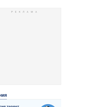
ения
сия теряет