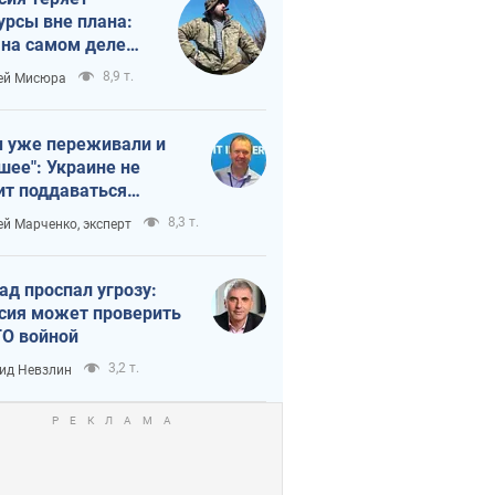
урсы вне плана:
 на самом деле
тует темп войны
8,9 т.
ей Мисюра
 уже переживали и
шее": Украине не
ит поддаваться
аянию из-за
8,3 т.
ей Марченко, эксперт
етного террора
ад проспал угрозу:
сия может проверить
О войной
3,2 т.
ид Невзлин