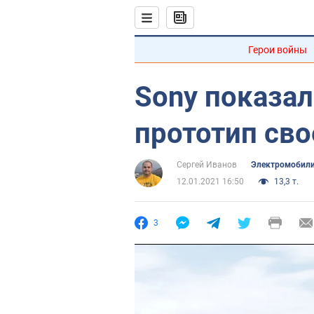
Герои войны
Sony показа
прототип св
Сергей Иванов
Электромобил
12.01.2021 16:50
13,3 т.
3