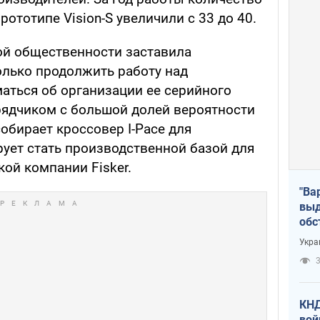
ототипе Vision-S увеличили с 33 до 40.
ой общественности заставила
олько продолжить работу над
аться об организации ее серийного
рядчиком с большой долей вероятности
собирает кроссовер I-Pace для
рует стать производственной базой для
ой компании Fisker.
"Ва
выд
обс
дро
Укра
офи
3
КНД
вой