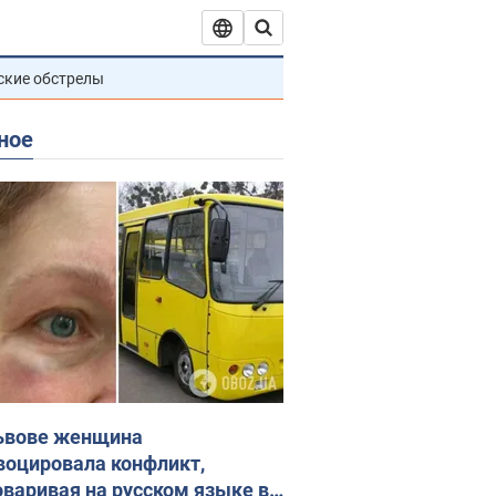
ские обстрелы
ное
ьвове женщина
воцировала конфликт,
оваривая на русском языке в