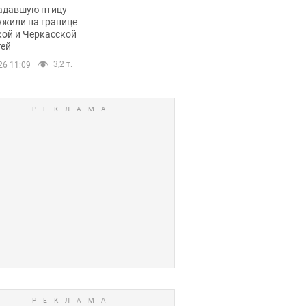
пичный маршрут.
адавшую птицу
ужили на границе
кой и Черкасской
тей
3,2 т.
26 11:09