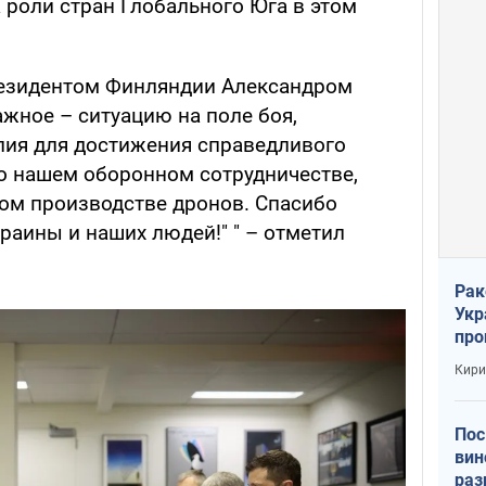
 роли стран Глобального Юга в этом
резидентом Финляндии Александром
жное – ситуацию на поле боя,
лия для достижения справедливого
 о нашем оборонном сотрудничестве,
ном производстве дронов. Спасибо
раины и наших людей!" " – отметил
Рак
Укр
про
соб
Кири
Пос
вин
раз