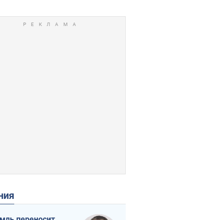
ения
мль переносит