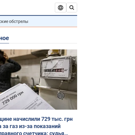
ские обстрелы
ное
ине начислили 729 тыс. грн
 за газ из-за показаний
правного счетчика: судья