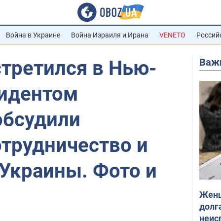
Война в Украине
Война Израиля и Ирана
VENETO
Россий
Важ
третился в Нью-
зидентом
обсудили
отрудничество и
Украины. Фото и
Женщ
долга
неис