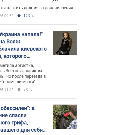
с неожиданное решение
ли платить долг из-за доначисления
12,9 т.
26 09:53
 Украина напала!"
на Вояж
блачила киевского
, которого
омбировали": он
метила артистка,
 русского не знал,
ель был поклонником
ы, но после переезда в
перь хочет
 "промыли мозги"
цида украинцев
9,0 т.
26 11:42
 обессилен": в
ине спасли
ного грифа,
авшего для себя