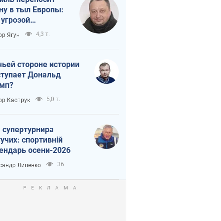
ну в тыл Европы:
 угрозой
тическая
4,3 т.
ор Ягун
истика
чьей стороне истории
тупает Дональд
мп?
5,0 т.
ор Каспрук
 супертурнира
учих: спортивній
ендарь осени-2026
36
сандр Липенко