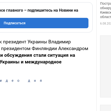
нети
Постр
Фото
обнар
рсе главного – подпишитесь на Новини на
Киевс
облас
Подписаться
6.08.20
к президент Украины Владимир
с президентом Финляндии Александром
 обсуждения стали ситуация на
 Украины и международное
идео дня