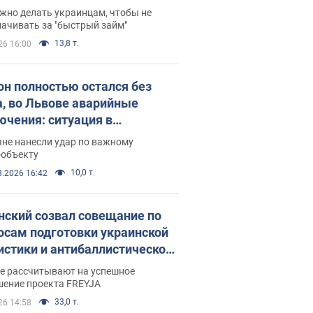
 деньги
жно делать украинцам, чтобы не
ачивать за "быстрый займ"
13,8 т.
26 16:00
он полностью остался без
а, во Львове аварийные
ючения: ситуация в
госистеме 6 августа
яне нанесли удар по важному
ообъекту
10,0 т.
8.2026 16:42
нский созвал совещание по
осам подготовки украинской
истики и антибаллистической
раммы FREYJA: какие
ве рассчитывают на успешное
ния готовятся
шение проекта FREYJA
33,0 т.
26 14:58