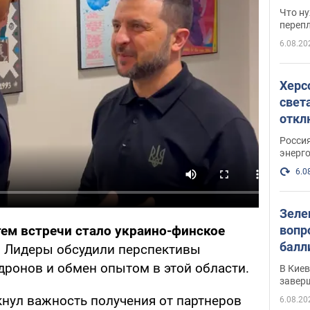
свои
Что ну
перепл
6.08.20
Херс
свет
откл
энер
Росси
энерг
6.0
Зеле
вопр
ем встречи стало украино-финское
балл
.
Лидеры обсудили перспективы
прог
дронов и обмен опытом в этой области.
В Кие
реше
завер
нул важность получения от партнеров
6.08.20