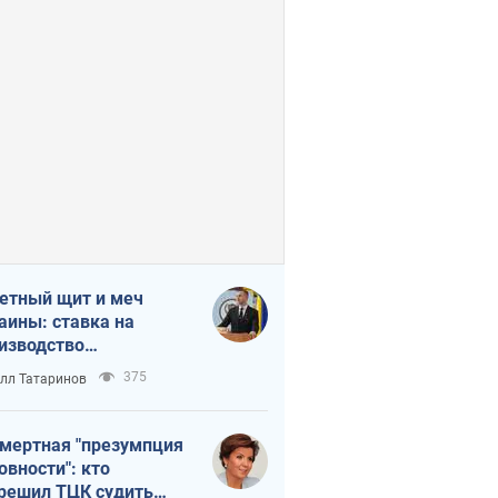
етный щит и меч
аины: ставка на
изводство
ственных ракет
375
лл Татаринов
мертная "презумпция
овности": кто
решил ТЦК судить