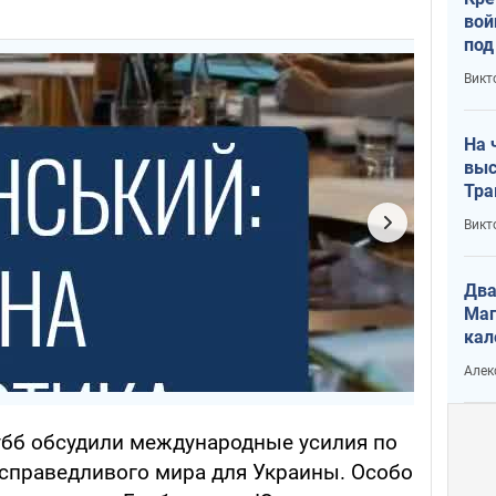
вой
под
кри
Викт
лог
На 
выс
Тра
Викт
Два
Маг
кал
Алек
тубб обсудили международные усилия по
справедливого мира для Украины. Особо