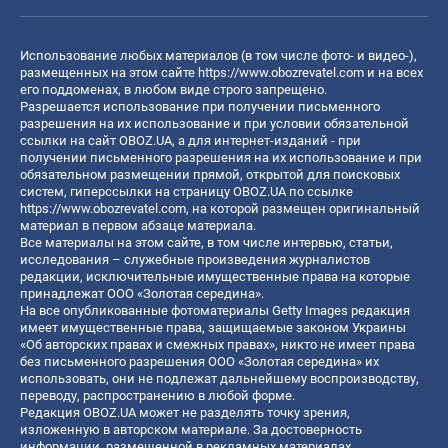
Использование любых материалов (в том числе фото- и видео-),
размещенных на этом сайте
https://www.obozrevatel.com
и на всех
его поддоменах, в любом виде строго запрещено.
Разрешается использование при получении письменного
разрешения на их использование и при условии обязательной
ссылки на сайт OBOZ.UA, а для интернет-изданий - при
получении письменного разрешения на их использование и при
обязательном размещении прямой, открытой для поисковых
систем, гиперссылки на страницу OBOZ.UA по ссылке
https://www.obozrevatel.com
, на которой размещен оригинальный
материал в первом абзаце материала.
Все материалы на этом сайте, в том числе интервью, статьи,
исследования – служебные произведения журналистов
редакции, исключительные имущественные права на которые
принадлежат ООО «Золотая середина».
На все опубликованные фотоматериалы Getty Images редакция
имеет имущественные права, защищаемые законом Украины
«Об авторских правах и смежных правах», никто не имеет права
без письменного разрешения ООО «Золотая середина» их
использовать, они не подлежат дальнейшему воспроизводству,
переводу, распространению в любой форме.
Редакция OBOZ.UA может не разделять точку зрения,
изложенную в авторском материале. За достоверность
информации, размещенной в рекламных материалах,