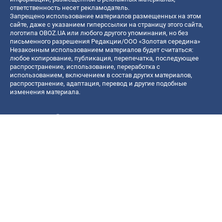
ответственность несет рекламодатель.
Запрещено использование материалов размещенных на этом
сайте, даже с указанием гиперссылки на страницу этого сайта,
логотипа OBOZ.UA или любого другого упоминания, но без
письменного разрешения Редакции/ООО «Золотая середина»
Незаконным использованием материалов будет считаться:
любое копирование, публикация, перепечатка, последующее
распространение, использование, переработка с
использованием, включением в состав других материалов,
распространение, адаптация, перевод и другие подобные
изменения материала.
Название онлайн медиа — «OBOZ.UA»
- субъект в сфере онлайн медиа;
- идентификатор медиа — R40-06156;
- почтовый адрес — ул. Деревообрабатывающая, д. 7, г. Киев,
01013;
- адрес электронной почты —
[email protected]
; - телефон — (044)
585 46 20
© 2026 Все права защищены, ООО "Золотая середина".